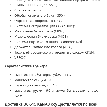
Шины -
11.00R20, 11R22,5;
Спальное место,
Объём топливного бака -
350
л.,
Фаркоп - «шкворень–петля»,
Система нейтрализации ОГ(AdBlue);
Межосевая блокировка (МКБ);
Межколесная блокировка (МОБ);
Система впрыска топлива - Common Rail,
Держатель запасного колеса (ДЗК);
Тахограф российского стандарта с блоком СКЗИ,
УВЭОС.
Характеристики бункера
вместимость бункера, куб.м. –
15,0
количество секций – 4
грузоподъемность, т – 7,5
высота выгрузки – 6,6 м, может быть увеличена до
7,2 м
Доставка ЗСК-15 КамАЗ осуществляется по всей