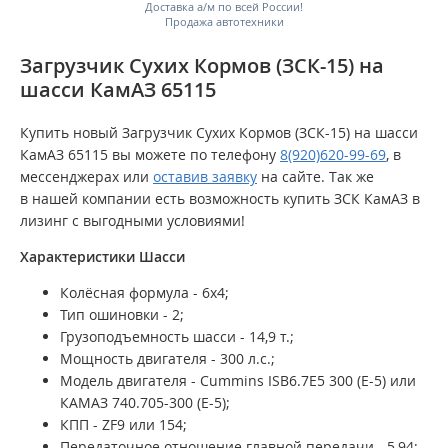
Доставка а/м по всей России!
Продажа автотехники
Загрузчик Сухих Кормов (ЗСК-15) на
шасси КамАЗ 65115
Купить новый Загрузчик Сухих Кормов (ЗСК-15) на шасси
КамАЗ 65115 вы можете по телефону
8(920)620-99-69
, в
мессенджерах или
оставив заявку
на сайте. Так же
в нашей компании есть возможность купить ЗСК КамАЗ в
лизинг с выгодными условиями!
Характеристики Шасси
Колёсная формула -
6х4;
Тип ошиновки - 2;
Грузоподъемность шасси -
14,9
т.;
Мощность двигателя -
300
л.с.;
Модель двигателя -
Cummins ISB6.7E5 300 (Е-5) или
КАМАЗ 740.705-300 (Е-5);
КПП -
ZF9 или 154;
Передаточное отношение главной передачи -
5,94;