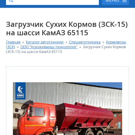
МЕНЮ
О КОМПАНИИ
Загрузчик Сухих Кормов (ЗСК-15)
на шасси КамАЗ 65115
КАТАЛОГ АВТОТЕХНИКИ
Главная
»
Каталог автотехники
»
Спецавтотехника
»
Кормовозы
(ЗСК)
»
ООО "Агроживмаш-технология"
»
Загрузчик Сухих Кормов
СЕРВИС И ГАРАНТИЙНЫЕ ОБЯЗАТЕЛЬСТВА
(ЗСК-15) на шасси КамАЗ 65115
ЗАПАСНЫЕ ЧАСТИ
РЕМОНТ ДВИГАТЕЛЕЙ КАМАЗ
ФИНАНСОВЫЙ СЕРВИС
ФОТОГАЛЕРЕЯ
КОНТАКТНАЯ ИНФОРМАЦИЯ