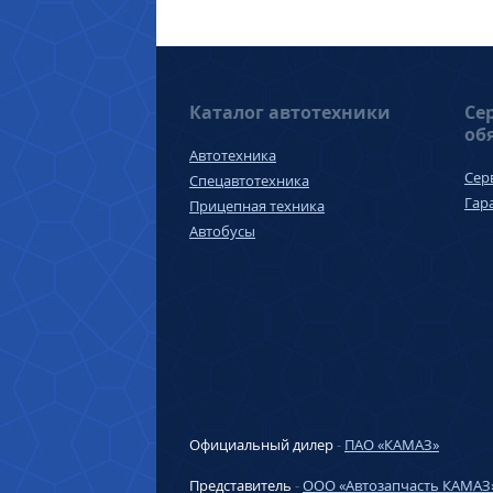
Каталог автотехники
Се
об
Автотехника
Сер
Спецавтотехника
Гар
Прицепная техника
Автобусы
Официальный дилер
-
ПАО «КАМАЗ»
Представитель
-
ООО «Автозапчасть КАМАЗ