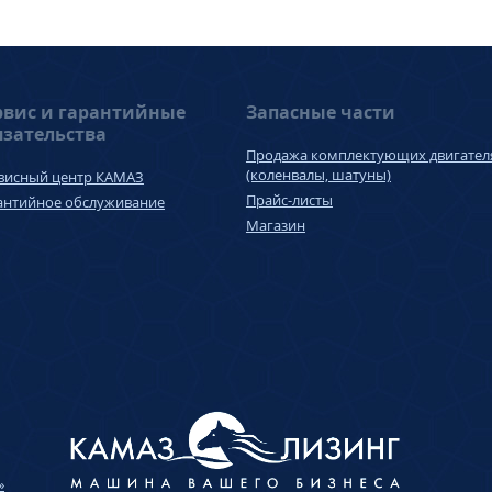
рвис и гарантийные
Запасные части
язательства
Продажа комплектующих двигател
(коленвалы, шатуны)
висный центр КАМАЗ
Прайс-листы
антийное обслуживание
Магазин
»