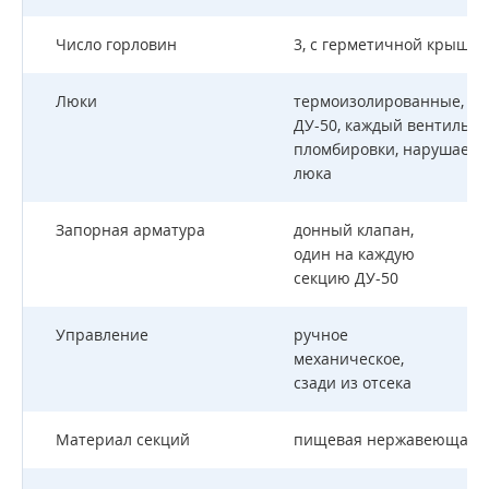
Число горловин
3, с герметичной крышко
Люки
термоизолированные, с 
ДУ-50, каждый вентиль л
пломбировки, нарушаемо
люка
Запорная арматура
донный клапан,
один на каждую
секцию ДУ-50
Управление
ручное
механическое,
сзади из отсека
Материал секций
пищевая нержавеющая ст