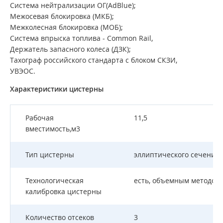
Система нейтрализации ОГ(AdBlue);
Межосевая блокировка (МКБ);
Межколесная блокировка (МОБ);
Система впрыска топлива - Common Rail,
Держатель запасного колеса (ДЗК);
Тахограф российского стандарта с блоком СКЗИ,
УВЭОС.
Характеристики цистерны
Рабочая
11,5
вместимость,м3
Тип цистерны
эллиптического сечения
Технологическая
есть, объемным методом
калибровка цистерны
Количество отсеков
3