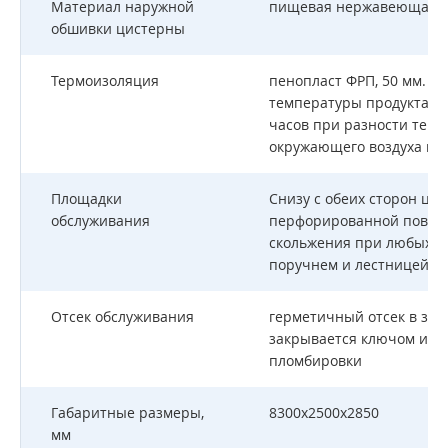
Материал наружной
пищевая нержавеющая ст
обшивки цистерны
Термоизоляция
пенопласт ФРП, 50 мм. Н
температуры продукта бол
часов при разности темп
окружающего воздуха в 3
Площадки
Снизу с обеих сторон цис
обслуживания
перфорированной повер
скольжения при любых кл
поручнем и лестницей
Отсек обслуживания
герметичный отсек в зад
закрывается ключом и и
пломбировки
Габаритные размеры,
8300х2500х2850
мм