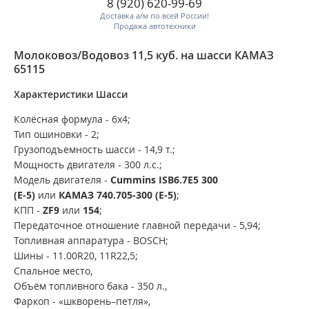
8 (920) 620-99-69
Доставка а/м по всей России!
Продажа автотехники
Молоковоз/Водовоз 11,5 куб. на шасси КАМАЗ
65115
Характеристики Шасси
Колёсная формула -
6х4;
Тип ошиновки - 2;
Грузоподъемность шасси -
14,9
т.;
Мощность двигателя -
300
л.с.;
Модель двигателя -
Cummins ISB6.7E5 300
(Е-5)
или
КАМАЗ 740.705-300 (Е-5)
;
КПП -
ZF9
или
154
;
Передаточное отношение главной передачи -
5,94;
Топливная аппаратура -
BOSCH;
Шины -
11.00R20, 11R22,5;
Спальное место,
Объём топливного бака -
350
л.,
Фаркоп - «шкворень–петля»,