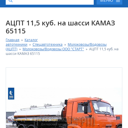
МЕНЮ
О КОМПАНИИ
АЦПТ 11,5 куб. на шасси КАМАЗ
65115
КАТАЛОГ АВТОТЕХНИКИ
Главная
»
Каталог
автотехники
»
Спецавтотехника
»
Молоковозы/Водовозы
СЕРВИС И ГАРАНТИЙНЫЕ ОБЯЗАТЕЛЬСТВА
(АЦПТ)
»
Молоковозы/Водовозы ООО "СТАРТ"
»
АЦПТ 11,5 куб. на
шасси КАМАЗ 65115
ЗАПАСНЫЕ ЧАСТИ
РЕМОНТ ДВИГАТЕЛЕЙ КАМАЗ
ФИНАНСОВЫЙ СЕРВИС
ФОТОГАЛЕРЕЯ
КОНТАКТНАЯ ИНФОРМАЦИЯ