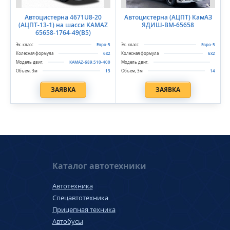
Автоцистерна 4671U8-20
Автоцистерна (АЦПТ) КамАЗ
(АЦПТ-13-1) на шасси KAMAZ
ЯДИШ-ВМ-65658
65658-1764-49(В5)
Евро-5
Евро-5
6х2
6х2
KAMAZ‑689.510‑400
13
14
ЗАЯВКА
ЗАЯВКА
Каталог автотехники
Автотехника
Спецавтотехника
Прицепная техника
Автобусы