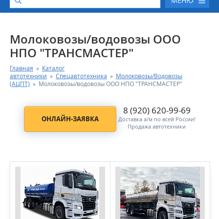
МЕНЮ
О КОМПАНИИ
Молоковозы/водовозы ООО
НПО "ТРАНСМАСТЕР"
КАТАЛОГ АВТОТЕХНИКИ
Главная
»
Каталог
автотехники
»
Спецавтотехника
»
Молоковозы/Водовозы
СЕРВИС И ГАРАНТИЙНЫЕ ОБЯЗАТЕЛЬСТВА
(АЦПТ)
»
Молоковозы/водовозы ООО НПО "ТРАНСМАСТЕР"
8 (920) 620-99-69
ЗАПАСНЫЕ ЧАСТИ
ОНЛАЙН-ЗАЯВКА
Доставка а/м по всей России!
Продажа автотехники
РЕМОНТ ДВИГАТЕЛЕЙ КАМАЗ
ФИНАНСОВЫЙ СЕРВИС
ФОТОГАЛЕРЕЯ
КОНТАКТНАЯ ИНФОРМАЦИЯ