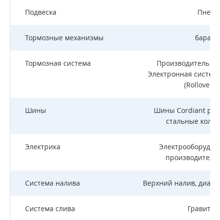
Подвеска
Пневм
Тормозные механизмы
бараба
Тормозная система
Производитель Ha
Электронная система
(Rollover S
Шины
Шины Cordiant раз
стальные колес
Электрика
Электрооборудова
производитель 
Система налива
Верхний налив, диаме
Система слива
Гравитац