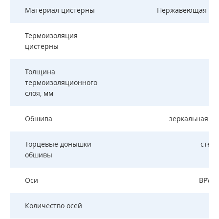
Материал цистерны
Нержавеющая стал
Термоизоляция
цистерны
Толщина
термоизоляционного
слоя, мм
Обшива
зеркальная н
Торцевые донышки
стекл
обшивы
Оси
BPW/S
Количество осей