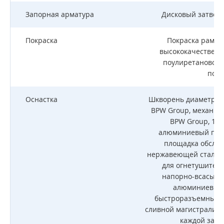
Запорная арматура
Дисковый затвор,
Покраска
Покраска рамы 
высококачественн
поулиретановой 
пове
Оснастка
Шкворень диаметром 
BPW Group, механиче
BPW Group, 1 (
алюминиевый пор
площадка обслуж
нержавеющей стали, 
для огнетушителя
напорно-всасыва
алюминиевый к
быстроразъемные с
сливной магистрали, 
каждой зали