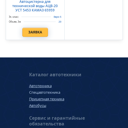
Автоцистерна для
технической воды АЦВ-20
УСТ 5453 КАМАЗ 65959
Евро-5
20
ЗАЯВКА
Каталог автотехники
Автотехника
Спецавтотехника
Прицепная техника
Автобусы
Сервис и гарантийные
обязательства