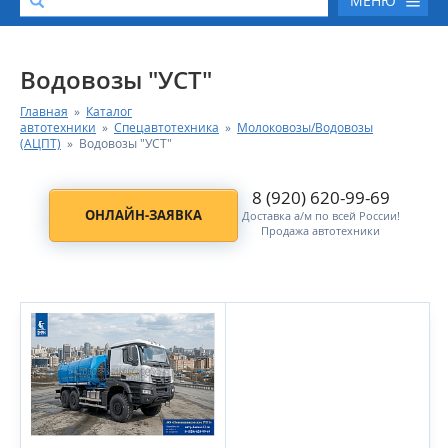
МЕНЮ
О КОМПАНИИ
Водовозы "УСТ"
Главная
»
Каталог
КАТАЛОГ АВТОТЕХНИКИ
автотехники
»
Спецавтотехника
»
Молоковозы/Водовозы
(АЦПТ)
»
Водовозы "УСТ"
СЕРВИС И ГАРАНТИЙНЫЕ ОБЯЗАТЕЛЬСТВА
8 (920) 620-99-69
ОНЛАЙН-ЗАЯВКА
Доставка а/м по всей России!
ЗАПАСНЫЕ ЧАСТИ
Продажа автотехники
РЕМОНТ ДВИГАТЕЛЕЙ КАМАЗ
ФИНАНСОВЫЙ СЕРВИС
ФОТОГАЛЕРЕЯ
КОНТАКТНАЯ ИНФОРМАЦИЯ