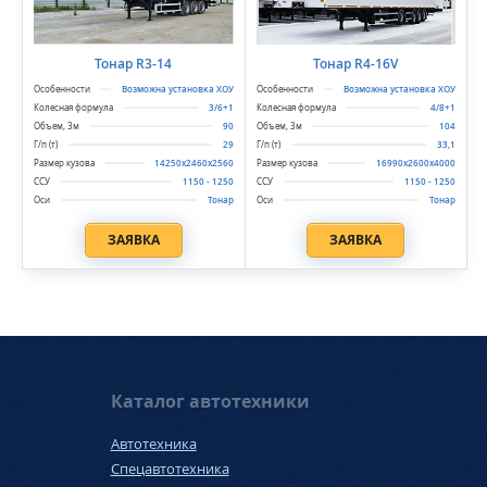
Тонар R3-14
Тонар R4-16V
Возможна установка ХОУ
Возможна установка ХОУ
3/6+1
4/8+1
90
104
29
33,1
14250x2460x2560
16990х2600х4000
1150 - 1250
1150 - 1250
Тонар
Тонар
ЗАЯВКА
ЗАЯВКА
Каталог автотехники
Автотехника
Спецавтотехника