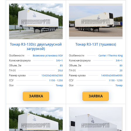
Тонар R3-13D(с двухъярусной
Тонар R3-13T (тушевоз)
загрузкой)
Возможна установка ХОУ
Carrier / Thermo King
3/6+1
3/6+1
85
80
29,6
20
13420x2460x2560
14000x2400x4000
1150 - 1250
1150 - 1250
Тонар
Тонар
ЗАЯВКА
ЗАЯВКА