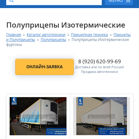
МЕНЮ
О КОМПАНИИ
Полуприцепы Изотермические
Главная
»
Каталог автотехники
»
Прицепная техника
»
Прицепы
КАТАЛОГ АВТОТЕХНИКИ
и Полуприцепы
»
Полуприцепы
»
Полуприцепы Изотермические
фургоны
СЕРВИС И ГАРАНТИЙНЫЕ ОБЯЗАТЕЛЬСТВА
8 (920) 620-99-69
ОНЛАЙН-ЗАЯВКА
Доставка а/м по всей России!
ЗАПАСНЫЕ ЧАСТИ
Продажа автотехники
РЕМОНТ ДВИГАТЕЛЕЙ КАМАЗ
ФИНАНСОВЫЙ СЕРВИС
ФОТОГАЛЕРЕЯ
КОНТАКТНАЯ ИНФОРМАЦИЯ