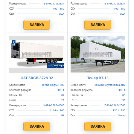
13410х2470х2534
13410х2470х2534
1100-1150
1100-1150
VALX
VALX
ЗАЯВКА
ЗАЯВКА
UAT-SRGB-8728.02
Тонар R3-13
Termo King SLX 300
Возможна установка ХОУ
3/6+1
3/6+1
87
85
28
30
14080х2590х4000
13410x2460x2560
1116 – 1160
1150 - 1250
SAF
Тонар
ЗАЯВКА
ЗАЯВКА