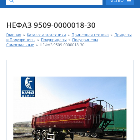
МЕНЮ
О КОМПАНИИ
НЕФАЗ 9509-0000018-30
Главная
»
Каталог автотехники
»
Прицепная техника
»
Прицепы
КАТАЛОГ АВТОТЕХНИКИ
и Полуприцепы
»
Полуприцепы
»
Полуприцепы
Самосвальные
»
НЕФАЗ 9509-0000018-30
СЕРВИС И ГАРАНТИЙНЫЕ ОБЯЗАТЕЛЬСТВА
ЗАПАСНЫЕ ЧАСТИ
РЕМОНТ ДВИГАТЕЛЕЙ КАМАЗ
ФИНАНСОВЫЙ СЕРВИС
ФОТОГАЛЕРЕЯ
КОНТАКТНАЯ ИНФОРМАЦИЯ