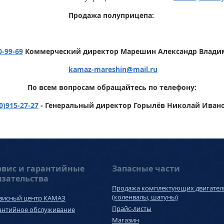
Продажа полуприцепа:
0-99-69
Коммерческий директор Марешин Александр Влад
kamaz-mareshin
@
mail.ru
По всем вопросам обращайтесь по телефону:
0)915-27-27
- Генеральный директор Горылёв Николай Иван
рвис и гарантийные
Запасные части
язательства
Продажа комплектующих двигател
(коленвалы, шатуны)
висный центр КАМАЗ
Прайс-листы
антийное обслуживание
Магазин