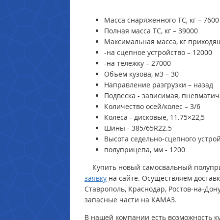
Масса снаряженного ТС, кг – 7600
Полная масса ТС, кг – 39000
Максимальная масса, кг приходя
-на сцепное устройство – 12000
-на тележку – 27000
Объем кузова, м3 – 30
Направление разгрузки – назад
Подвеска - зависимая, пневмати
Количество осей/колес – 3/6
Колеса - дисковые, 11.75×22,5
Шины - 385/65R22.5
Высота седельно-сцепного устро
полуприцепа, мм - 1200
Купить новый самосвальный полупр
заявку
на сайте. Осуществляем доставку
Ставрополь, Краснодар, Ростов-на-Дону
запасные части на КАМАЗ.
В нашей компании есть возможность 