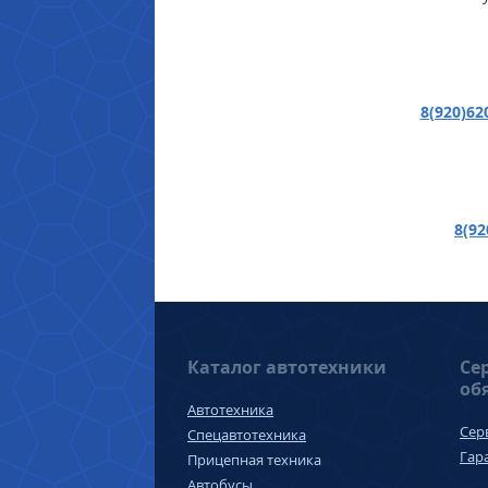
8(920)62
8(92
Каталог автотехники
Се
об
Автотехника
Сер
Спецавтотехника
Гар
Прицепная техника
Автобусы