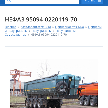
МЕНЮ
О КОМПАНИИ
НЕФАЗ 95094-0220119-70
Главная
»
Каталог автотехники
»
Прицепная техника
»
Прицепы
КАТАЛОГ АВТОТЕХНИКИ
и Полуприцепы
»
Полуприцепы
»
Полуприцепы
Самосвальные
»
НЕФАЗ 95094-0220119-70
СЕРВИС И ГАРАНТИЙНЫЕ ОБЯЗАТЕЛЬСТВА
ЗАПАСНЫЕ ЧАСТИ
РЕМОНТ ДВИГАТЕЛЕЙ КАМАЗ
ФИНАНСОВЫЙ СЕРВИС
ФОТОГАЛЕРЕЯ
КОНТАКТНАЯ ИНФОРМАЦИЯ