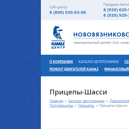
Продажа Авто
Call-центр
8 (920) 620
8 (800) 550-63-06
8 (920) 920
О КОМПАНИИ
КАТАЛОГ АВТОТЕХНИКИ
СЕ
РЕМОНТ ДВИГАТЕЛЕЙ КАМАЗ
ФИНАНСОВЫЙ
Прицепы-Шасси
Главная
»
Каталог автотехники
»
Прицепная
Полуприцепы
»
Прицепы
»
Прицепы-Шасси