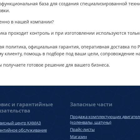
функциональная база для создания специализированной техни
овки.
енно в нашей компании?
хника проходит контроль и при изготовлении используются тол
ая политика, официальная гарантия, оперативная доставка по Р
у клиенту, помощь в подборе под ваши цели, сопровождение на
ы получаете готовое решение для вашего бизнеса.
рвис и гарантийные
Запасные части
язательства
Продажа комплектующих двигател
(коленвалы, шатуны)
висный центр КАМАЗ
Прайс-листы
антийное обслуживание
Магазин