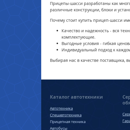
Прицепы-шасси разработаны как много
различные конструкции, блоки и устан
Почему стоит купить прицеп-шасси им
Качество и надежность - вся те
комплектующие.
Выгодные условия - гибкая ценов
Индивидуальный подход к каждом
Выбирая нас в качестве поставщика, в
Каталог автотехники
Се
об
Автотехника
Сер
Спецавтотехника
Гар
Прицепная техника
Автобусы