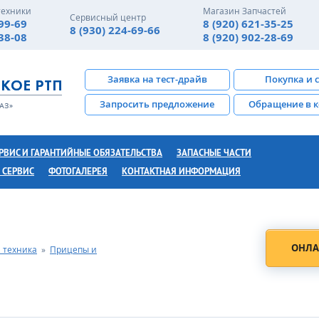
техники
Магазин Запчастей
Сервисный центр
-99-69
8 (920) 621-35-25
8 (930) 224-69-66
-38-08
8 (920) 902-28-69
Заявка на тест-драйв
Покупка и 
Запросить предложение
Обращение в 
РВИС И ГАРАНТИЙНЫЕ ОБЯЗАТЕЛЬСТВА
ЗАПАСНЫЕ ЧАСТИ
 СЕРВИС
ФОТОГАЛЕРЕЯ
КОНТАКТНАЯ ИНФОРМАЦИЯ
ОНЛА
 техника
»
Прицепы и