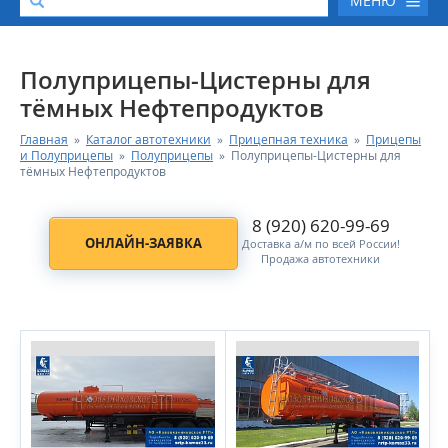
МЕНЮ
О КОМПАНИИ
Полуприцепы-Цистерны для
тёмных Нефтепродуктов
КАТАЛОГ АВТОТЕХНИКИ
Главная
»
Каталог автотехники
»
Прицепная техника
»
Прицепы
и Полуприцепы
»
Полуприцепы
»
Полуприцепы-Цистерны для
СЕРВИС И ГАРАНТИЙНЫЕ ОБЯЗАТЕЛЬСТВА
тёмных Нефтепродуктов
8 (920) 620-99-69
ЗАПАСНЫЕ ЧАСТИ
ОНЛАЙН-ЗАЯВКА
Доставка а/м по всей России!
Продажа автотехники
РЕМОНТ ДВИГАТЕЛЕЙ КАМАЗ
ФИНАНСОВЫЙ СЕРВИС
ФОТОГАЛЕРЕЯ
КОНТАКТНАЯ ИНФОРМАЦИЯ