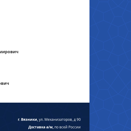
имирович
ович
г. Вязники,
ул. Механизаторов, д 90
Доставка а/м,
по всей России