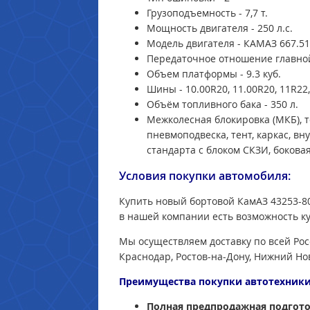
Грузоподъемность - 7,7 т.
Мощность двигателя - 250 л.с.
Модель двигателя -
КАМАЗ 667.513
Передаточное отношение главной
Объем платформы -
9.3
куб.
Шины -
10.00R20, 11.00R20, 11R22
Объём топливного бака - 350 л.
Межколесная блокировка (МКБ), т
пневмоподвеска, тент, каркас, 
стандарта с блоком СКЗИ, бокова
Условия покупки автомобиля:
Купить новый бортовой КамАЗ 43253-80
в
нашей компании есть возможность ку
Мы осуществляем доставку по всей Рос
Краснодар, Ростов-на-Дону, Нижний Нов
Преимущества покупки автотехники
Полная предпродажная подгото