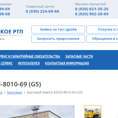
техники
Магазин Запчастей
Сервисный центр
-99-69
8 (920) 621-35-25
8 (930) 224-69-66
-38-08
8 (920) 902-28-69
Заявка на тест-драйв
Покупка и 
Запросить предложение
Обращение в 
РВИС И ГАРАНТИЙНЫЕ ОБЯЗАТЕЛЬСТВА
ЗАПАСНЫЕ ЧАСТИ
 СЕРВИС
ФОТОГАЛЕРЕЯ
КОНТАКТНАЯ ИНФОРМАЦИЯ
8010-69 (G5)
ка
»
Бортовые
»
Бортовой КамАЗ 43253-8010-69 (G5)