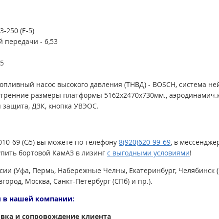
-250 (Е-5)
 передачи - 6,53
,5
опливный насос высокого давления (ТНВД) - BOSCH, система не
внутренние размеры платформы
5162х2470х730мм
.,
аэродинамич.
я защита, ДЗК, кнопка УВЭОС.
10-69 (G5) вы можете по телефону
8(920)620-99-69
, в мессендже
пить бортовой КамАЗ в лизинг
с выгодными условиями
!
сии (Уфа, Пермь, Набережные Челны, Екатеринбург, Челябинск (
город, Москва, Санкт-Петербург (СПб) и пр.).
 в нашей компании:
вка и сопровождение клиента