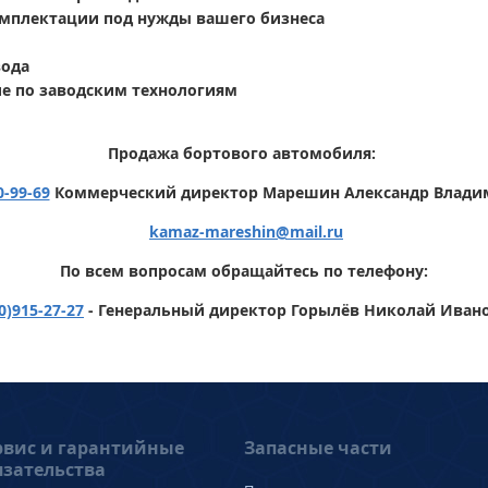
омплектации под нужды вашего бизнеса
вода
е по заводским технологиям
Продажа бортового автомобиля:
0-99-69
Коммерческий директор Марешин Александр Влад
kamaz-mareshin
@
mail.ru
По всем вопросам обращайтесь по телефону:
0)915-27-27
- Генеральный директор Горылёв Николай Иван
рвис и гарантийные
Запасные части
язательства