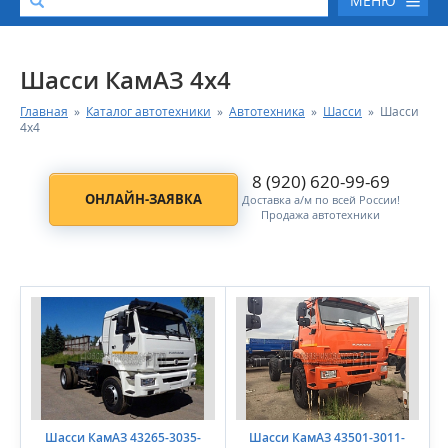
МЕНЮ
О КОМПАНИИ
Шасси КамАЗ 4х4
Главная
»
Каталог автотехники
»
Автотехника
»
Шасси
»
Шасси
КАТАЛОГ АВТОТЕХНИКИ
4х4
СЕРВИС И ГАРАНТИЙНЫЕ ОБЯЗАТЕЛЬСТВА
8 (920) 620-99-69
ОНЛАЙН-ЗАЯВКА
Доставка а/м по всей России!
Продажа автотехники
ЗАПАСНЫЕ ЧАСТИ
РЕМОНТ ДВИГАТЕЛЕЙ КАМАЗ
ФИНАНСОВЫЙ СЕРВИС
ФОТОГАЛЕРЕЯ
КОНТАКТНАЯ ИНФОРМАЦИЯ
Шасси КамАЗ 43265-3035-
Шасси КамАЗ 43501-3011-