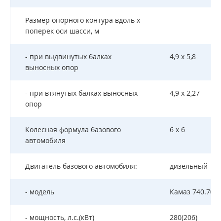
Размер опорного контура вдоль х
поперек оси шасси, м
- при выдвинутых балках
4,9 х 5,8
выносных опор
- при втянутых балках выносных
4,9 х 2,27
опор
Колесная формула базового
6 х 6
автомобиля
Двигатель базового автомобиля:
дизельный
- модель
Камаз 740.705 
- мощность, л.с.(кВт)
280(206)