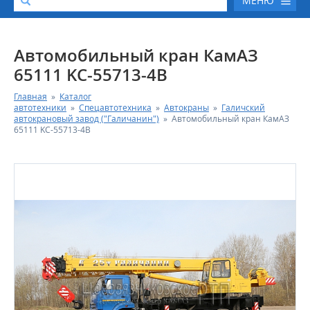
МЕНЮ
О КОМПАНИИ
Автомобильный кран КамАЗ
65111 KC-55713-4В
КАТАЛОГ АВТОТЕХНИКИ
Главная
»
Каталог
автотехники
»
Спецавтотехника
»
Автокраны
»
Галичский
СЕРВИС И ГАРАНТИЙНЫЕ ОБЯЗАТЕЛЬСТВА
автокрановый завод ("Галичанин")
»
Автомобильный кран КамАЗ
65111 KC-55713-4В
ЗАПАСНЫЕ ЧАСТИ
РЕМОНТ ДВИГАТЕЛЕЙ КАМАЗ
ФИНАНСОВЫЙ СЕРВИС
ФОТОГАЛЕРЕЯ
КОНТАКТНАЯ ИНФОРМАЦИЯ