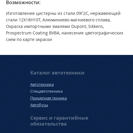
Возможности:
Изготовление цистерны из стали 09Г2С, нержавеющей
стали 12Х18Н10Т, Алюминиево-магниевого сплава,
Окраска импортными эмалями Dupont, Sikkens,
Prospectrum Coating BVBA, нанесение цветографических
схем по карте окраски
Каталог автотехники
Автотехника
Спецавтотехника
Прицепная техника
Автобусы
Сервис и гарантийные
обязательства