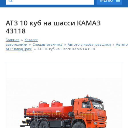
МЕНЮ
О КОМПАНИИ
АТЗ 10 куб на шасси КАМАЗ
43118
КАТАЛОГ АВТОТЕХНИКИ
Главная
»
Каталог
автотехники
»
Спецавтотехника
»
Автотопливозаправщики
»
Автот
СЕРВИС И ГАРАНТИЙНЫЕ ОБЯЗАТЕЛЬСТВА
АО "Завод Граз"
»
АТЗ 10 куб на шасси КАМАЗ 43118
ЗАПАСНЫЕ ЧАСТИ
РЕМОНТ ДВИГАТЕЛЕЙ КАМАЗ
ФИНАНСОВЫЙ СЕРВИС
ФОТОГАЛЕРЕЯ
КОНТАКТНАЯ ИНФОРМАЦИЯ