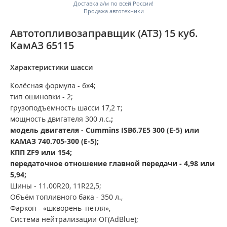
Доставка а/м по всей России!
Продажа автотехники
Автотопливозаправщик (АТЗ) 15 куб.
КамАЗ 65115
Характеристики шасси
Колёсная формула - 6х4;
тип ошиновки - 2;
грузоподъемность шасси 17,2 т;
мощность двигателя 300 л.с
.;
модель двигателя - Cummins ISB6.7E5 300 (Е-5) или
КАМАЗ 740.705-300 (Е-5);
КПП ZF9 или 154;
передаточное отношение главной передачи - 4,98 или
5,94;
Шины -
11.00R20, 11R22,5;
Объём топливного бака -
350
л.,
Фаркоп - «шкворень–петля»,
Система нейтрализации ОГ(AdBlue);