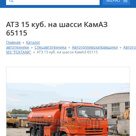
МЕНЮ
О КОМПАНИИ
АТЗ 15 куб. на шасси КамАЗ
65115
КАТАЛОГ АВТОТЕХНИКИ
Главная
»
Каталог
автотехники
»
Спецавтотехника
»
Автотопливозаправщики
»
Автот
СЕРВИС И ГАРАНТИЙНЫЕ ОБЯЗАТЕЛЬСТВА
МЗ "FOXTANK"
»
АТЗ 15 куб. на шасси КамАЗ 65115
ЗАПАСНЫЕ ЧАСТИ
РЕМОНТ ДВИГАТЕЛЕЙ КАМАЗ
ФИНАНСОВЫЙ СЕРВИС
ФОТОГАЛЕРЕЯ
КОНТАКТНАЯ ИНФОРМАЦИЯ