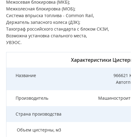
Межосевая блокировка (МКБ);
Межколесная блокировка (МОБ);
Система впрыска топлива - Common Rail,
Держатель запасного колеса (ДЗК);
Тахограф российского стандарта с блоком СКЗИ,
Возможна установка спального места,
УВЭОС.
Характеристики Цистерн
Название
966621 Кам
Автотпол
Производитель
Машиностроитель
Страна производства
Р
Объем цистерны, м3