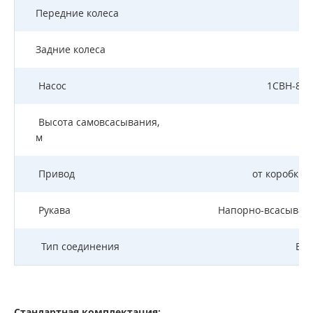
Передние колеса
Задние колеса
1
Насос
1СВН-80А
Высота самовсасывания,
м
Привод
от коробки 
Рукава
Напорно-всасывающ
Тип соединения
БРС
Стандартная комплектация: