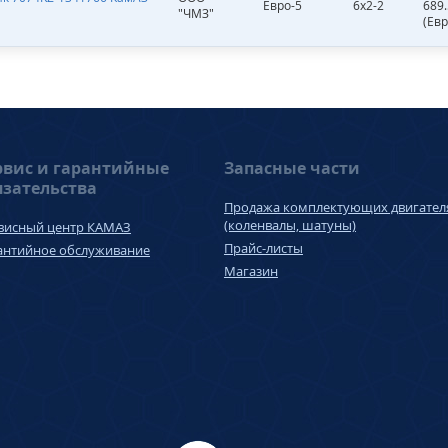
Евро-5
6х2-2
689
"ЧМЗ"
(Евр
рвис и гарантийные
Запасные части
язательства
Продажа комплектующих двигател
(коленвалы, шатуны)
висный центр КАМАЗ
Прайс-листы
антийное обслуживание
Магазин