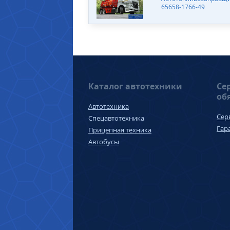
65658-1766-49
Каталог автотехники
Се
об
Автотехника
Сер
Спецавтотехника
Гар
Прицепная техника
Автобусы