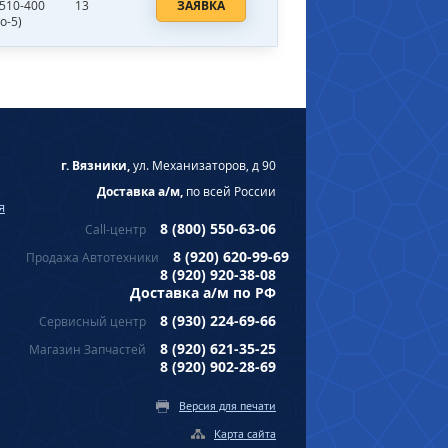
.510-400
13
ЗАЯВКА
о-5)
г. Вязники,
ул. Механизаторов, д 90
Доставка а/м,
по всей России
я
8 (800) 550-63-06
Call-центр
8 (920) 620-99-69
Продажа Автотехники
8 (920) 920-38-08
Доставка а/м по РФ
8 (930) 224-69-66
Сервисный центр
8 (920) 621-35-25
Магазин Запчастей
8 (920) 902-28-69
Версия для печати
Карта сайта