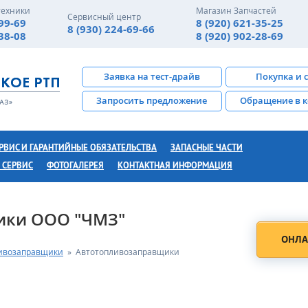
техники
Магазин Запчастей
Сервисный центр
-99-69
8 (920) 621-35-25
8 (930) 224-69-66
-38-08
8 (920) 902-28-69
Заявка на тест-драйв
Покупка и 
Запросить предложение
Обращение в 
РВИС И ГАРАНТИЙНЫЕ ОБЯЗАТЕЛЬСТВА
ЗАПАСНЫЕ ЧАСТИ
 СЕРВИС
ФОТОГАЛЕРЕЯ
КОНТАКТНАЯ ИНФОРМАЦИЯ
ики ООО "ЧМЗ"
ОНЛА
ивозаправщики
»
Автотопливозаправщики