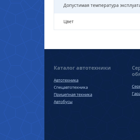
Допустимая температура эксплуат
Цвет
Каталог автотехники
Се
об
Автотехника
Сер
Спецавтотехника
Гар
Прицепная техника
Автобусы