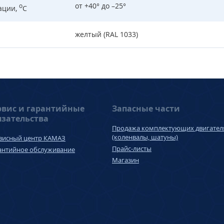
от +40° до –25°
о
ации,
С
желтый (RAL 1033)
рвис и гарантийные
Запасные части
язательства
Продажа комплектующих двигател
(коленвалы, шатуны)
висный центр КАМАЗ
Прайс-листы
антийное обслуживание
Магазин