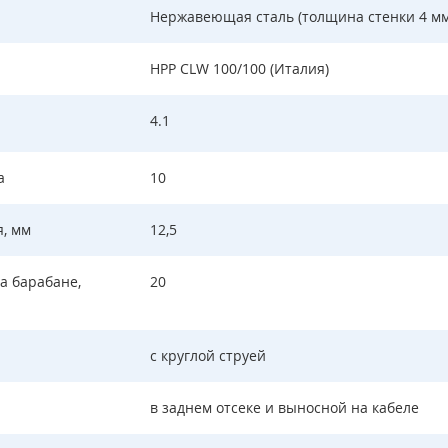
Нержавеющая сталь (толщина стенки 4 мм
HPP CLW 100/100 (Италия)
4.1
а
10
я, мм
12,5
а барабане,
20
с круглой струей
в заднем отсеке и выносной на кабеле