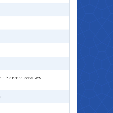
о
л 30
с использованием
е