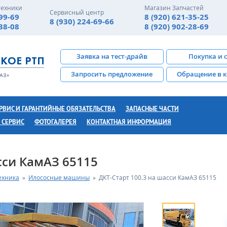
техники
Магазин Запчастей
Сервисный центр
-99-69
8 (920) 621-35-25
8 (930) 224-69-66
-38-08
8 (920) 902-28-69
Заявка на тест-драйв
Покупка и 
Запросить предложение
Обращение в 
РВИС И ГАРАНТИЙНЫЕ ОБЯЗАТЕЛЬСТВА
ЗАПАСНЫЕ ЧАСТИ
 СЕРВИС
ФОТОГАЛЕРЕЯ
КОНТАКТНАЯ ИНФОРМАЦИЯ
сси КамАЗ 65115
ехника
»
Илососные машины
»
ДКТ-Старт 100.3 на шасси КамАЗ 65115