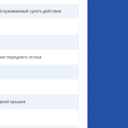
бслуживаемый сухого действия
нке переднего отсека
адней крышке