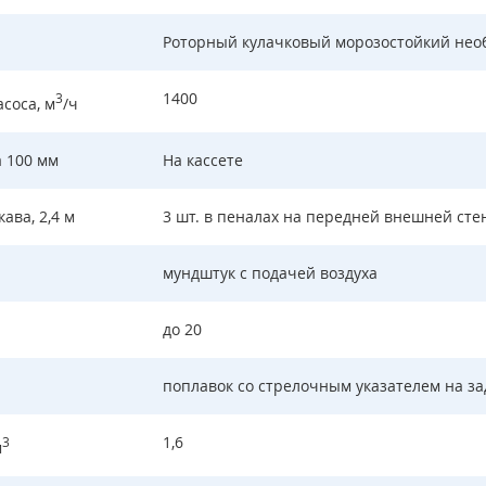
Роторный кулачковый морозостойкий нео
1400
3
соса, м
/ч
 100 мм
На кассете
ва, 2,4 м
3 шт. в пеналах на передней внешней сте
мундштук с подачей воздуха
до 20
поплавок со стрелочным указателем на з
1,6
3
м