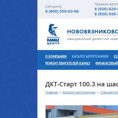
Продажа Авто
Call-центр
8 (920) 620
8 (800) 550-63-06
8 (920) 920
О КОМПАНИИ
КАТАЛОГ АВТОТЕХНИКИ
СЕ
РЕМОНТ ДВИГАТЕЛЕЙ КАМАЗ
ФИНАНСОВЫЙ
ДКТ-Старт 100.3 на ша
Главная
»
Каталог автотехники
»
Спецавтот