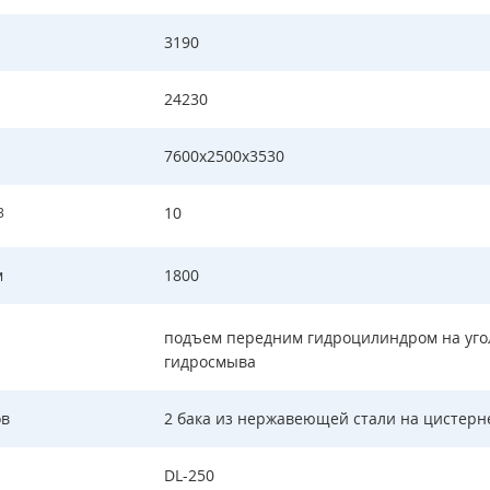
3190
24230
7600х2500х3530
10
3
м
1800
подъем передним гидроцилиндром на уго
гидросмыва
ов
2 бака из нержавеющей стали на цистерн
DL-250