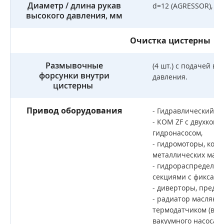
Диаметр / длина рукав
d=12 (AGRESSOR), L=
высокого давления, мм
Очистка цистерны
Размывочные
(4 шт.) с подачей во
форсунки внутри
давления.
цистерны
Привод оборудования
- Гидравлический, со
- КОМ ZF с двухкон
гидронасосом,
- гидромоторы, комп
металлических масл
- гидрораспределит
секциями с фиксато
- диверторы, предо
- радиатор масляно
термодатчиком (в з
вакуумного насоса),