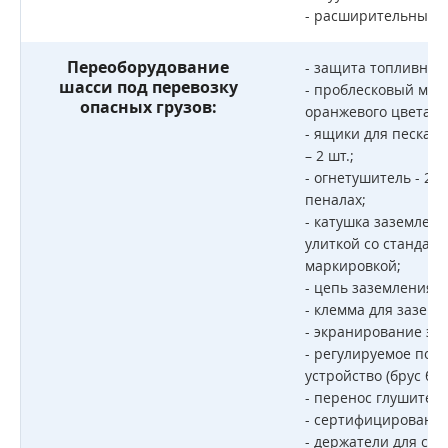
- расширительный г
Переоборудование
- защита топливных 
шасси под перевозку
- проблесковый маяк
опасных грузов:
оранжевого цвета;
- ящики для песка и
– 2 шт.;
- огнетушитель - 2 ш
пеналах;
- катушка заземлен
улиткой со стандар
маркировкой;
- цепь заземления;
- клемма для зазем
- экранирование эл
- регулируемое по 
устройство (брус бе
- перенос глушителя
- сертифицированны
- держатели для см