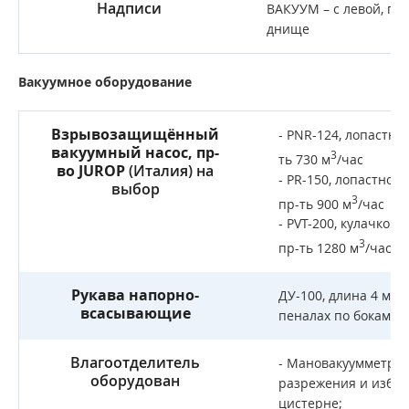
Надписи
ВАКУУМ – с левой, пр
днище
Вакуумное оборудование
Взрывозащищённый
- PNR-124, лопастно
вакуумный насос, пр-
3
ть 730 м
/час
во
JUROP
(Италия) на
- PR-150, лопастной 
выбор
3
пр-ть 900 м
/час
- PVT-200, кулачковы
3
пр-ть 1280 м
/час
Рукава напорно-
ДУ-100, длина 4 м – 
всасывающие
пеналах по бокам в
Влагоотделитель
- Мановакуумметром
оборудован
разрежения и избыт
цистерне;