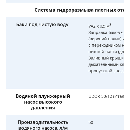
Система гидроразмыва плотных отло
Баки под чистую воду
3
V=2 х 0,5 м
Заправка баков чер
(верхний налив) и ч
с переходником на г
нижней части (для з
Заливный крышки о
дыхательными клап
пропускной способн
Водяной плунжерный
UDOR 50/12 (Италия
насос высокого
давления
Производительность
50
водяного насоса, л/м