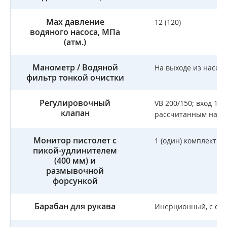
Мax давление
12 (120)
водяного насоса, МПа
(атм.)
Манометр / Водяной
На выходе из насоса 
фильтр тонкой очистки
Регулировочный
VB 200/150; вход 1",
клапан
рассчитанным на 20
Монитор пистолет с
1 (один) комплект
пикой-удлинителем
(400 мм) и
размывочной
форсункой
Барабан для рукава
Инерционный, с сам