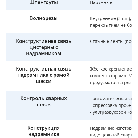
Шпангоуты
Наружные
Волнорезы
Внутренние (3 шт.), в
перекрытием не более
Конструктивная связь
Стяжные ленты (поясн
цистерны с
надрамником
Конструктивная связь
Жёсткое крепление, в
надрамника с рамой
компенсаторами. Меж
шасси
предусмотрена резин
Контроль сварных
- автоматическая сва
швов
- опрессовка пробным
- ультразвуковой конт
Конструкция
Надрамник изготовлен
надрамника
виде цельной сварной