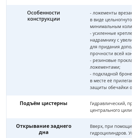
Особенности
- ложементы врезаны
конструкции
в виде цельногнутой 
минимальным количес
- усиленные креплени
надрамнику с увелич
для придания дополни
прочности всей конст
- резиновые прокладк
ложементами;
- подкладной бронели
в месте её прилегани
защиты обечайки от и
Подъём цистерны
Гидравлический, при
центрального цилинд
Открывание заднего
Вверх, при помощи дв
дна
гидроцилиндров. Упл