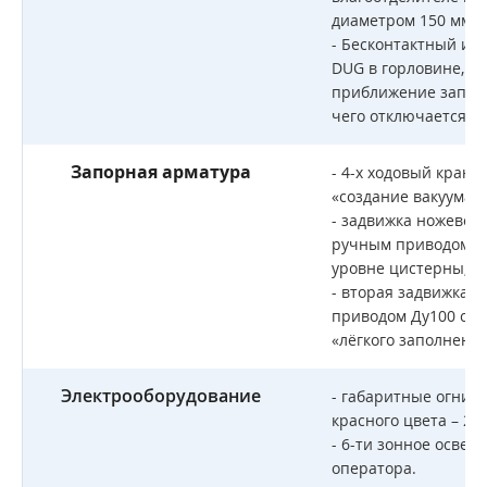
диаметром 150 мм в
- Бесконтактный ин
DUG в горловине, р
приближение запорн
чего отключается пр
Запорная арматура
- 4-х ходовый кран
«создание вакуума/
- задвижка ножевого
ручным приводом Ду
уровне цистерны;
- вторая задвижка 
приводом Ду100 с БР
«лёгкого заполнени
Электрооборудование
- габаритные огни с
красного цвета – 2 ш
- 6-ти зонное осве
оператора.