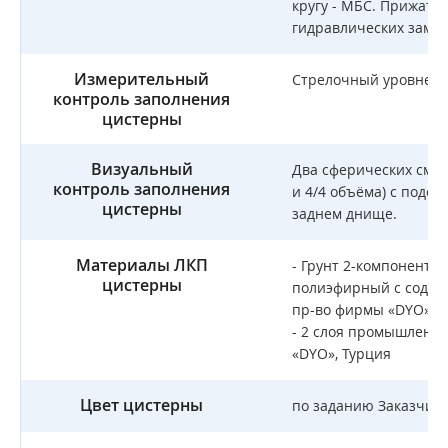
кругу - МБС. Прижат
гидравлических замков
Измерительный
Стрелочный уровнеме
контроль заполнения
цистерны
Визуальный
Два сферических смот
контроль заполнения
и 4/4 объёма) с подсв
цистерны
заднем днище.
Материалы ЛКП
- Грунт 2-компонент
цистерны
полиэфирный с содер
пр-во фирмы «DYO», Т
- 2 слоя промышленно
«DYO», Турция
Цвет цистерны
по заданию Заказчик