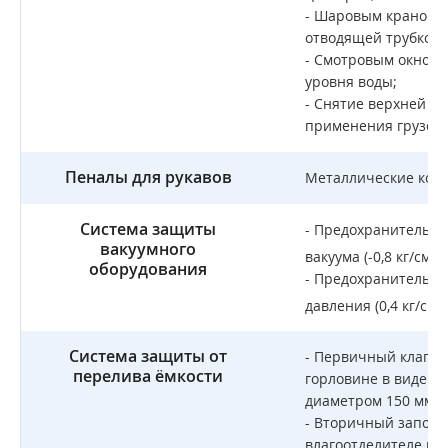
- Шаровым краном д
отводящей трубкой;
- Смотровым окном 
уровня воды;
- Снятие верхней к
применения грузоп
Пеналы для рукавов
Металлические коро
Система защиты
- Предохранительны
вакуумного
2
вакуума (-0,8 кг/см
);
оборудования
- Предохранительны
2
давления (0,4 кг/см
)
Система защиты от
- Первичный клапан
перелива ёмкости
горловине в виде 
диаметром 150 мм в
- Вторичный запорн
влагоотделителе в