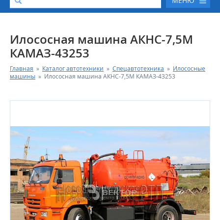
МЕНЮ
О КОМПАНИИ
Илососная машина АКНС-7,5М
КАМАЗ-43253
КАТАЛОГ АВТОТЕХНИКИ
Главная
»
Каталог автотехники
»
Спецавтотехника
»
Илососные
машины
»
Илососная машина АКНС-7,5М КАМАЗ-43253
СЕРВИС И ГАРАНТИЙНЫЕ ОБЯЗАТЕЛЬСТВА
ЗАПАСНЫЕ ЧАСТИ
РЕМОНТ ДВИГАТЕЛЕЙ КАМАЗ
ФИНАНСОВЫЙ СЕРВИС
ФОТОГАЛЕРЕЯ
КОНТАКТНАЯ ИНФОРМАЦИЯ