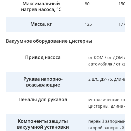
Максимальный
80
150
нагрев насоса, °С
Масса, кг
125
177
Вакуумное оборудование цистерны
Привод насоса
от КОМ / от ДОМ / о
автомобиля / от кар
Рукава напорно-
2 шт., ДУ-75, длина 6
всасывающие
Пеналы для рукавов
металлические коро
цистерны; длина 4 м
Компоненты защиты
первый запорный кл
вакуумной установки
второй запорный кла