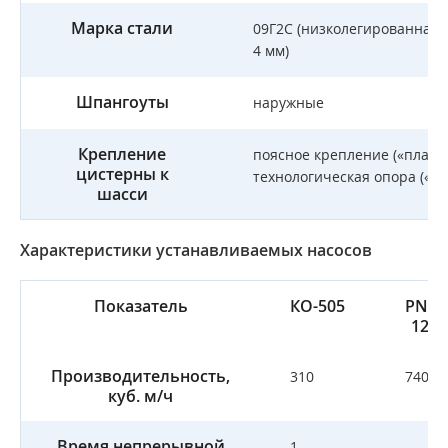
Марка стали
09Г2С (низколегированная 
4 мм)
Шпангоуты
наружные
Крепление
поясное крепление («плава
цистерны к
технологическая опора («н
шасси
Характеристики устанавливаемых насосов
Показатель
КО-505
PNR-
122
Производительность,
310
740
куб. м/ч
Время непрерывной
1