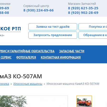
техники
Магазин Запчастей
Сервисный центр
-99-69
8 (920) 621-35-25
8 (930) 224-69-66
-38-08
8 (920) 902-28-69
Заявка на тест-драйв
Покупка и 
Запросить предложение
Обращение в 
РВИС И ГАРАНТИЙНЫЕ ОБЯЗАТЕЛЬСТВА
ЗАПАСНЫЕ ЧАСТИ
 СЕРВИС
ФОТОГАЛЕРЕЯ
КОНТАКТНАЯ ИНФОРМАЦИЯ
амАЗ КО-507АМ
ехника
»
Илососные машины
»
Илососная машина КамАЗ КО-507АМ