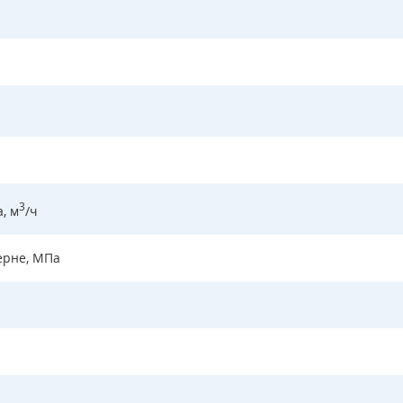
3
, м
/ч
ерне, МПа