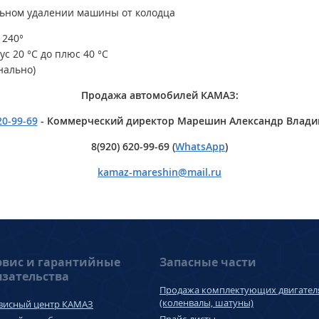
льном удалении машины от колодца
 240°
с 20 °С до плюс 40 °С
нально)
Продажа автомобилей КАМАЗ:
20-99-69
- Коммерческий директор Марешин Александр Влад
8(920) 620-99-69 (
WhatsApp
)
kamaz-mareshin
@
mail.ru
рвис и гарантийные
Запасные части
язательства
Продажа комплектующих двигател
(коленвалы, шатуны)
висный центр КАМАЗ