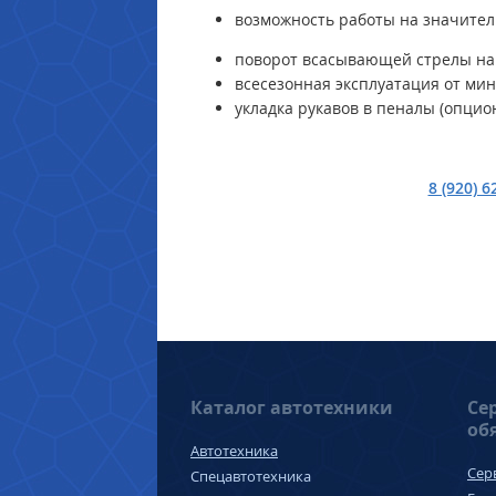
возможность работы на значите
поворот всасывающей стрелы на
всесезонная эксплуатация от мину
укладка рукавов в пеналы (опцио
8 (920) 6
Каталог автотехники
Се
об
Автотехника
Сер
Спецавтотехника