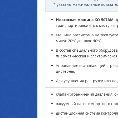
* указаны максимальные показате
Илососная машина
КО-507АМ
п
транспортировки его к месту выг
Машина рассчитана на эксплуат
минус 20°С до плюс 40°С.
В состав специального оборудова
пневматическая и электрическая
Управление всасывающей стрелой
цистерны.
Для улучшения разгрузки ила на
клапан ограничения давления, о
вакуумный насос импортного про
дистанционная система контроля