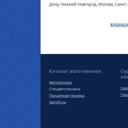
Дону, Нижний Новгород, Москва, Санкт-
8(920)62
Каталог автотехники
Се
об
Автотехника
Сер
Спецавтотехника
Гар
Прицепная техника
Автобусы