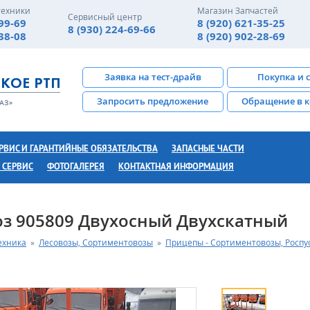
техники
Магазин Запчастей
Сервисный центр
-99-69
8 (920) 621-35-25
8 (930) 224-69-66
-38-08
8 (920) 902-28-69
Заявка на тест-драйв
Покупка и 
Запросить предложение
Обращение в 
РВИС И ГАРАНТИЙНЫЕ ОБЯЗАТЕЛЬСТВА
ЗАПАСНЫЕ ЧАСТИ
 СЕРВИС
ФОТОГАЛЕРЕЯ
КОНТАКТНАЯ ИНФОРМАЦИЯ
з 905809 Двухосный Двухскатный
ехника
»
Лесовозы, Сортиментовозы
»
Прицепы - Сортиментовозы, Роспу