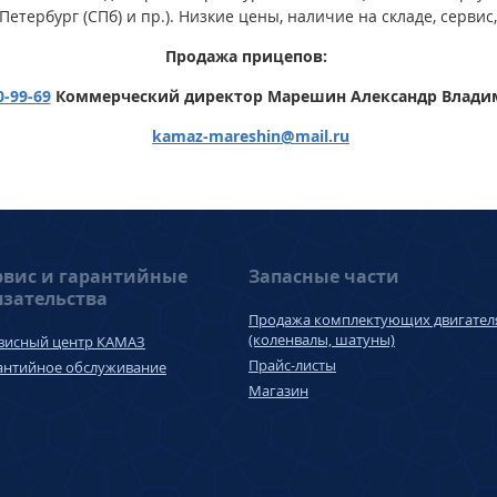
Петербург (СПб) и пр.). Низкие цены, наличие на складе, серви
Продажа прицепов:
0-99-69
Коммерческий директор Марешин Александр Влад
kamaz-mareshin
@
mail.ru
рвис и гарантийные
Запасные части
язательства
Продажа комплектующих двигател
(коленвалы, шатуны)
висный центр КАМАЗ
Прайс-листы
антийное обслуживание
Магазин