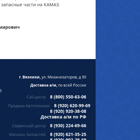
с, запасные части на КАМАЗ.
имирович
г. Вязники,
ул. Механизаторов, д 90
Доставка а/м,
по всей России
я
8 (800) 550-63-06
Call-центр
8 (920) 620-99-69
Продажа Автотехники
8 (920) 920-38-08
Доставка а/м по РФ
8 (930) 224-69-66
Сервисный центр
8 (920) 621-35-25
Магазин Запчастей
8 (920) 902-28-69