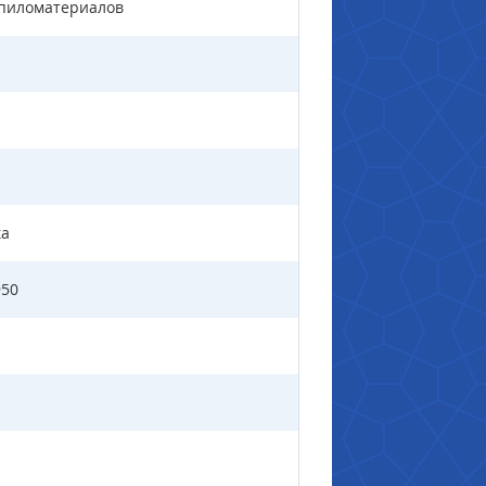
 пиломатериалов
ка
950