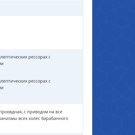
лептических рессорах с
ми
лептических рессорах с
ми
проовдная, с приводом на все
ханизмы всех колес барабанного