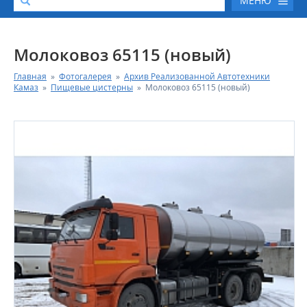
МЕНЮ
О КОМПАНИИ
Молоковоз 65115 (новый)
Главная
»
Фотогалерея
»
Архив Реализованной Автотехники
КАТАЛОГ АВТОТЕХНИКИ
Камаз
»
Пищевые цистерны
»
Молоковоз 65115 (новый)
СЕРВИС И ГАРАНТИЙНЫЕ ОБЯЗАТЕЛЬСТВА
ЗАПАСНЫЕ ЧАСТИ
РЕМОНТ ДВИГАТЕЛЕЙ КАМАЗ
ФИНАНСОВЫЙ СЕРВИС
ФОТОГАЛЕРЕЯ
КОНТАКТНАЯ ИНФОРМАЦИЯ