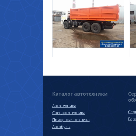
Каталог автотехники
Се
об
Автотехника
Сер
Спецавтотехника
Гар
Прицепная техника
Автобусы