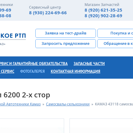
техники
Магазин Запчастей
Сервисный центр
-99-69
8 (920) 621-35-25
8 (930) 224-69-66
-38-08
8 (920) 902-28-69
Заявка на тест-драйв
Покупка и 
Запросить предложение
Обращение в 
РВИС И ГАРАНТИЙНЫЕ ОБЯЗАТЕЛЬСТВА
ЗАПАСНЫЕ ЧАСТИ
 СЕРВИС
ФОТОГАЛЕРЕЯ
КОНТАКТНАЯ ИНФОРМАЦИЯ
6200 2-х стор
ной Автотехники Камаз
»
Самосвалы-сельхозники
»
КАМАЗ 43118 самосва