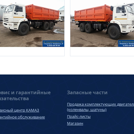
рвис и гарантийные
Запасные части
язательства
Продажа комплектующих двигател
(коленвалы, шатуны)
висный центр КАМАЗ
Прайс-листы
антийное обслуживание
Магазин