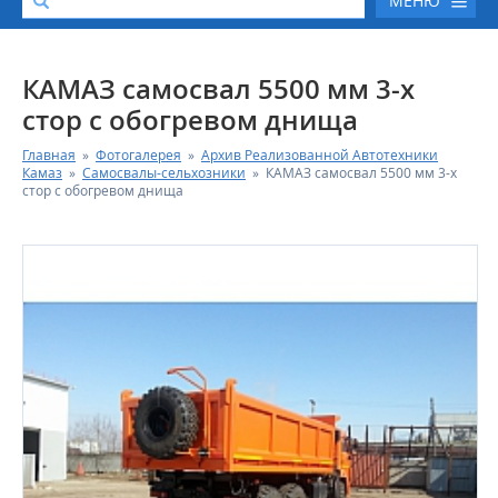
МЕНЮ
О КОМПАНИИ
КАМАЗ самосвал 5500 мм 3-х
стор с обогревом днища
КАТАЛОГ АВТОТЕХНИКИ
Главная
»
Фотогалерея
»
Архив Реализованной Автотехники
Камаз
»
Самосвалы-сельхозники
»
КАМАЗ самосвал 5500 мм 3-х
СЕРВИС И ГАРАНТИЙНЫЕ ОБЯЗАТЕЛЬСТВА
стор с обогревом днища
ЗАПАСНЫЕ ЧАСТИ
РЕМОНТ ДВИГАТЕЛЕЙ КАМАЗ
ФИНАНСОВЫЙ СЕРВИС
ФОТОГАЛЕРЕЯ
КОНТАКТНАЯ ИНФОРМАЦИЯ