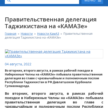
МЕНЮ
О КОМПАНИИ
Правительственная делегация
Таджикистана на «КАМАЗе»
КАТАЛОГ АВТОТЕХНИКИ
Главная
»
Новости
»
Новости КамАЗ
»
Правительственная
делегация Таджикистана на «КАМАЗе»
СЕРВИС И ГАРАНТИЙНЫЕ ОБЯЗАТЕЛЬСТВА
ЗАПАСНЫЕ ЧАСТИ
04 августа, 2022
РЕМОНТ ДВИГАТЕЛЕЙ КАМАЗ
Во вторник, второго августа, в рамках рабочей поездки в
Набережные Челны на «КАМАЗе» побывала правительственная
делегация во главе с чрезвычайным и полномочным послом
ФИНАНСОВЫЙ СЕРВИС
Республики Таджикистан в РФ Давлатшохом Курбонали
Гулмахмадзода.
ФОТОГАЛЕРЕЯ
Во вторник, второго августа, в рамках рабочей
поездки в Набережные Челны на «КАМАЗе» побывала
правительственная делегация во главе с
КОНТАКТНАЯ ИНФОРМАЦИЯ
чрезвычайным и полномочным послом Республики