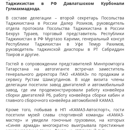
Таджикистан в РФ Давлатшохом Курбонали
Гулмахмадзода.
В составе делегации – второй секретарь Посольства
Таджикистана в России Далер Розиков, руководитель
отдела протокола Посольства Таджикистана в России
Бехруз Тураев, торговый представитель Республики
Таджикистан в РФ Муртазо Карими, генеральный консул
Республики Таджикистан в Уфе Темур Рахимов,
руководитель таджикской диаспоры в РТ Сабриддин
Тоиров и другие.
Гостей в сопровождении представителей Минпромторга
Татарстана на автогиганте встречал заместитель
генерального директора ПАО «КАМАЗ» по продажам и
сервису Рустам Шамсутдинов. В ходе визита члены
делегации посетили завод двигателей и автомобильный
завод, где им продемонстрировали работу конвейера
сборки двигателей Р6, работу конвейера сборки кабин и
главного сборочного конвейера автомобилей КАМАЗ.
Кроме того, побывав в НП «КАМАЗ-Автоспорт», гости
посетили музей славы спортивной команды «КАМАЗ-
мастер» и увидели гоночные грузовики, на которых
«Синяя армада» многократно выигрывала престижные