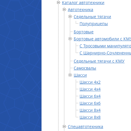
Каталог автотехники
Автотехника
Седельные тягачи
Полуприцепы
Бортовые
Бортовые автомобили с КМ
С Тросовыми манипулят
С Шарнирно-Сочлененны
Седельные тягачи с КМУ
Самосвалы
Шасси
Шасси 4х2
Шасси 4х4
Шасси 6х4
Шасси 6х6
Шасси 8х4
Шасси 8х8
Спецавтотехника