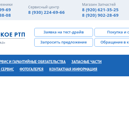
техники
Магазин Запчастей
Сервисный центр
-99-69
8 (920) 621-35-25
8 (930) 224-69-66
-38-08
8 (920) 902-28-69
Заявка на тест-драйв
Покупка и 
Запросить предложение
Обращение в 
РВИС И ГАРАНТИЙНЫЕ ОБЯЗАТЕЛЬСТВА
ЗАПАСНЫЕ ЧАСТИ
 СЕРВИС
ФОТОГАЛЕРЕЯ
КОНТАКТНАЯ ИНФОРМАЦИЯ