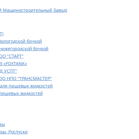
й Машиностроительный Завод)
Т)
вологодской бочкой
нижегородской бочкой
ОО "СТАРТ"
З «FOXTANK»
Д УСПТ"
ОО НПО "ТРАНСМАСТЕР"
для пищевых жидкостей
пищевых жидкостей
зы
зы, Роспуски