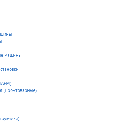
ашины
ы
ые машины
становки
ПАРМ)
я (Промтоварные)
грузчики)