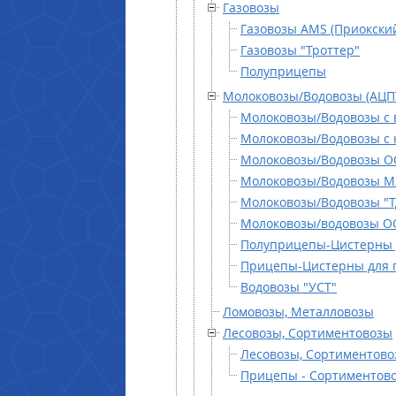
Газовозы
Газовозы AMS (Приокски
Газовозы "Троттер"
Полуприцепы
Молоковозы/Водовозы (АЦП
Молоковозы/Водовозы с 
Молоковозы/Водовозы с 
Молоковозы/Водовозы О
Молоковозы/Водовозы М
Молоковозы/Водовозы "Т
Молоковозы/водовозы О
Полуприцепы-Цистерны 
Прицепы-Цистерны для 
Водовозы "УСТ"
Ломовозы, Металловозы
Лесовозы, Сортиментовозы
Лесовозы, Сортиментово
Прицепы - Сортиментово