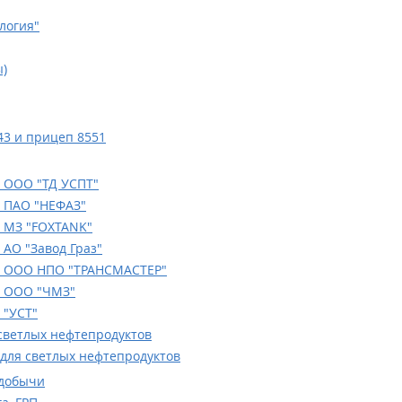
логия"
)
43 и прицеп 8551
 ООО "ТД УСПТ"
 ПАО "НЕФАЗ"
 МЗ "FOXTANK"
АО "Завод Граз"
и ООО НПО "ТРАНСМАСТЕР"
и ООО "ЧМЗ"
 "УСТ"
светлых нефтепродуктов
для светлых нефтепродуктов
одобычи