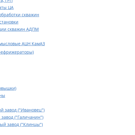
а, ГРП
аты ЦА
обработки скважин
становки
ции скважин АДПМ
мысловые АЦН КамАЗ
рефрижераторы)
овышки)
ны
й завод ("Ивановец")
завод ("Галичанин")
ый завод ("Клинцы")