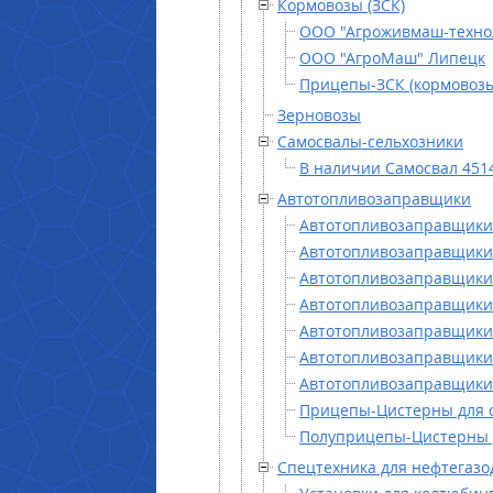
Кормовозы (ЗСК)
ООО "Агроживмаш-техно
ООО "АгроМаш" Липецк
Прицепы-ЗСК (кормовозы
Зерновозы
Самосвалы-сельхозники
В наличии Самосвал 451
Автотопливозаправщики
Автотопливозаправщики
Автотопливозаправщики
Автотопливозаправщики
Автотопливозаправщики 
Автотопливозаправщик
Автотопливозаправщик
Автотопливозаправщики
Прицепы-Цистерны для 
Полуприцепы-Цистерны 
Спецтехника для нефтегаз