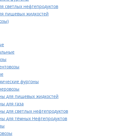
я светлых нефтепродуктов
ля пищевых жидкостей
озы)
ые
альные
озы
ентовозы
ые
мические фургоны
неровозы
ны для пищевых жидкостей
ы для газа
ы для светлых нефтепродуктов
ы для тёмных Нефтепродуктов
зы
овозы