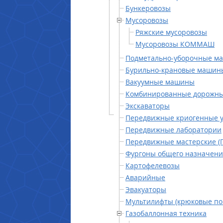
Бункеровозы
Мусоровозы
Ряжские мусоровозы
Мусоровозы КОММАШ
Подметально-уборочные м
Бурильно-крановые машин
Вакуумные машины
Комбинированные дорожн
Экскаваторы
Передвижные криогенные у
Передвижные лаборатории
Передвижные мастерские (
Фургоны общего назначени
Картофелевозы
Аварийные
Эвакуаторы
Мультилифты (крюковые по
Газобаллонная техника