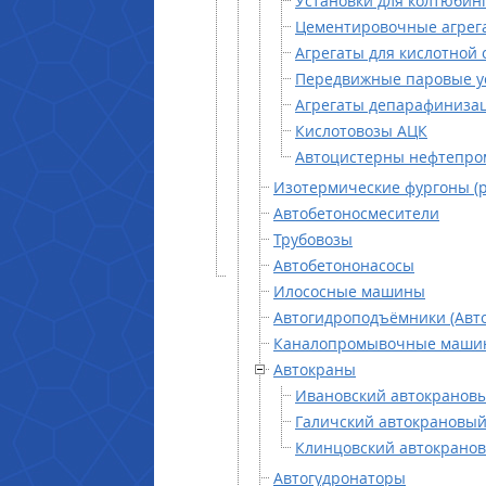
Установки для колтюбинг
Цементировочные агрег
Агрегаты для кислотной 
Передвижные паровые у
Агрегаты депарафиниза
Кислотовозы АЦК
Автоцистерны нефтепро
Изотермические фургоны (
Автобетоносмесители
Трубовозы
Автобетононасосы
Илососные машины
Автогидроподъёмники (Авт
Каналопромывочные маши
Автокраны
Ивановский автокрановы
Галичский автокрановый 
Клинцовский автокранов
Автогудронаторы