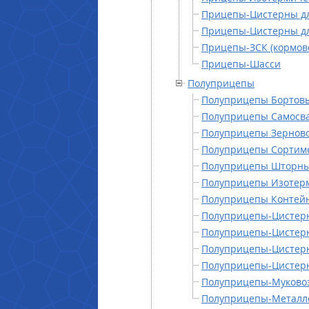
Прицепы-Цистерны дл
Прицепы-Цистерны д
Прицепы-ЗСК (кормов
Прицепы-Шасси
Полуприцепы
Полуприцепы Бортов
Полуприцепы Самосв
Полуприцепы Зернов
Полуприцепы Сортим
Полуприцепы Шторн
Полуприцепы Изотер
Полуприцепы Контей
Полуприцепы-Цистер
Полуприцепы-Цистерн
Полуприцепы-Цистерн
Полуприцепы-Цистерн
Полуприцепы-Муково
Полуприцепы-Металл