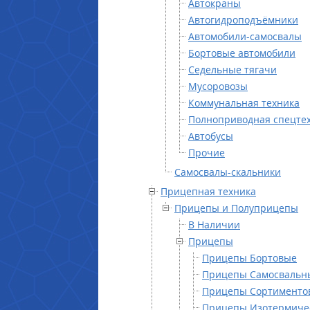
Автокраны
Автогидроподъёмники
Автомобили-самосвалы
Бортовые автомобили
Седельные тягачи
Мусоровозы
Коммунальная техника
Полноприводная спецте
Автобусы
Прочие
Самосвалы-скальники
Прицепная техника
Прицепы и Полуприцепы
В Наличии
Прицепы
Прицепы Бортовые
Прицепы Самосвальн
Прицепы Сортименто
Прицепы Изотермиче