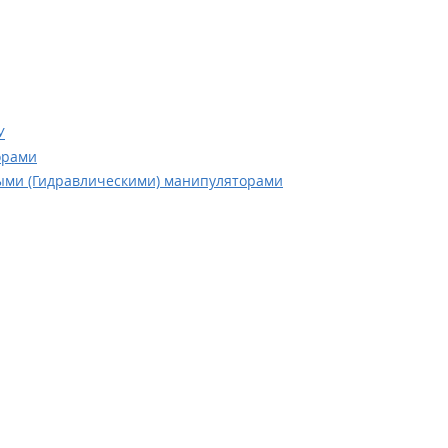
У
орами
ми (Гидравлическими) манипуляторами