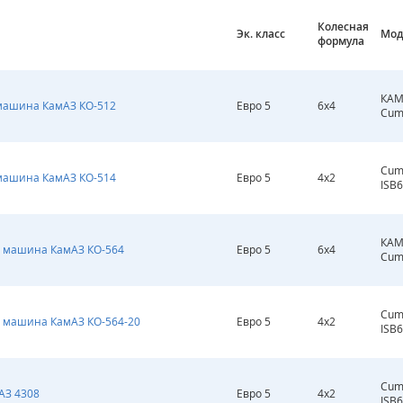
Колесная
Эк. класс
Мод
формула
КАМ
машина КамАЗ КО-512
Евро 5
6х4
Cum
Cum
машина КамАЗ КО-514
Евро 5
4х2
ISB6
КАМ
 машина КамАЗ КО-564
Евро 5
6х4
Cum
Cum
 машина КамАЗ КО-564-20
Евро 5
4х2
ISB6
Cum
АЗ 4308
Евро 5
4х2
ISB6