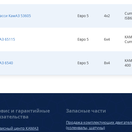
Cum
шасси КамАЗ 53605
Евро 5
4х2
ISB6
КАМ
АЗ 65115
Евро 5
6х4
Cum
КАМ
АЗ 6540
Евро 5
8х4
400
рвис и гарантийные
Запасные части
язательства
Продажа комплектующих двигател
(коленвалы, шатуны)
висный центр КАМАЗ