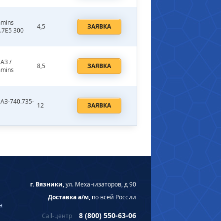
mins
4,5
ЗАЯВКА
.7E5 300
АЗ /
8,5
ЗАЯВКА
mins
АЗ-740.735-
12
ЗАЯВКА
г. Вязники,
ул. Механизаторов, д 90
Доставка а/м,
по всей России
я
8 (800) 550-63-06
Call-центр