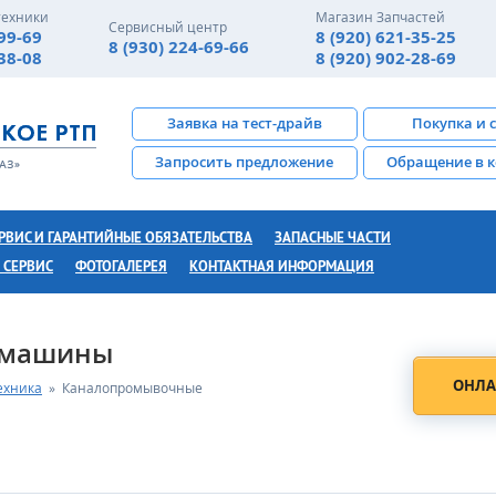
техники
Магазин Запчастей
Сервисный центр
-99-69
8 (920) 621-35-25
8 (930) 224-69-66
-38-08
8 (920) 902-28-69
Заявка на тест-драйв
Покупка и 
Запросить предложение
Обращение в 
РВИС И ГАРАНТИЙНЫЕ ОБЯЗАТЕЛЬСТВА
ЗАПАСНЫЕ ЧАСТИ
 СЕРВИС
ФОТОГАЛЕРЕЯ
КОНТАКТНАЯ ИНФОРМАЦИЯ
 машины
ОНЛА
ехника
»
Каналопромывочные