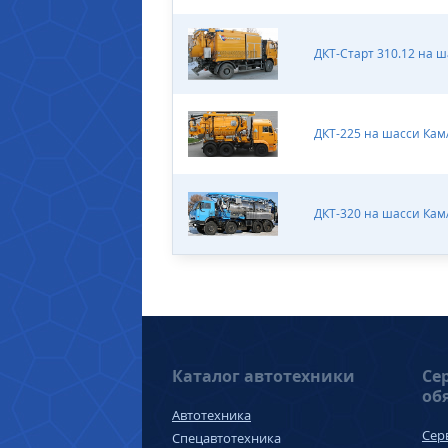
ДКТ-Старт 310.12 на 
ДКТ-225 на шасси Кам
ДКТ-320 на шасси Кам
Каталог автотехники
Се
об
Автотехника
Сер
Спецавтотехника