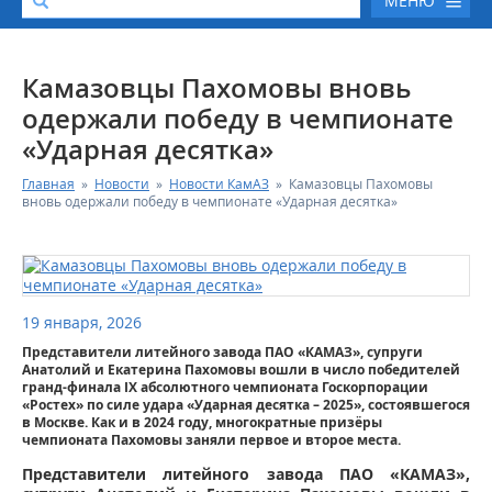
МЕНЮ
О КОМПАНИИ
Камазовцы Пахомовы вновь
одержали победу в чемпионате
КАТАЛОГ АВТОТЕХНИКИ
«Ударная десятка»
Главная
»
Новости
»
Новости КамАЗ
»
Камазовцы Пахомовы
СЕРВИС И ГАРАНТИЙНЫЕ ОБЯЗАТЕЛЬСТВА
вновь одержали победу в чемпионате «Ударная десятка»
ЗАПАСНЫЕ ЧАСТИ
РЕМОНТ ДВИГАТЕЛЕЙ КАМАЗ
19 января, 2026
Представители литейного завода ПАО «КАМАЗ», супруги
ФИНАНСОВЫЙ СЕРВИС
Анатолий и Екатерина Пахомовы вошли в число победителей
гранд-финала IX абсолютного чемпионата Госкорпорации
«Ростех» по силе удара «Ударная десятка – 2025», состоявшегося
ФОТОГАЛЕРЕЯ
в Москве. Как и в 2024 году, многократные призёры
чемпионата Пахомовы заняли первое и второе места.
Представители литейного завода ПАО «КАМАЗ»,
КОНТАКТНАЯ ИНФОРМАЦИЯ