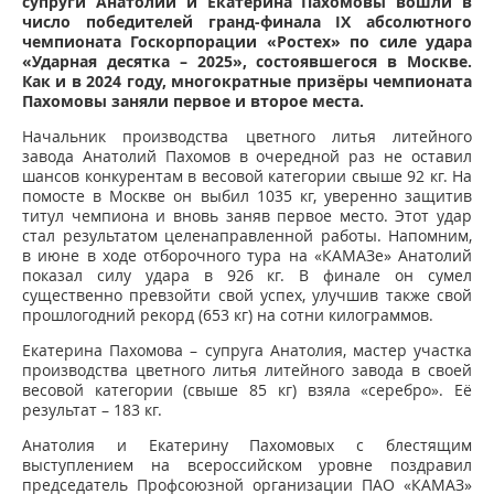
супруги Анатолий и Екатерина Пахомовы вошли в
число победителей гранд-финала IX абсолютного
чемпионата Госкорпорации «Ростех» по силе удара
«Ударная десятка – 2025», состоявшегося в Москве.
Как и в 2024 году, многократные призёры чемпионата
Пахомовы заняли первое и второе места.
Начальник производства цветного литья литейного
завода Анатолий Пахомов в очередной раз не оставил
шансов конкурентам в весовой категории свыше 92 кг. На
помосте в Москве он выбил 1035 кг, уверенно защитив
титул чемпиона и вновь заняв первое место. Этот удар
стал результатом целенаправленной работы. Напомним,
в июне в ходе отборочного тура на «КАМАЗе» Анатолий
показал силу удара в 926 кг. В финале он сумел
существенно превзойти свой успех, улучшив также свой
прошлогодний рекорд (653 кг) на сотни килограммов.
Екатерина Пахомова – супруга Анатолия, мастер участка
производства цветного литья литейного завода в своей
весовой категории (свыше 85 кг) взяла «серебро». Её
результат – 183 кг.
Анатолия и Екатерину Пахомовых с блестящим
выступлением на всероссийском уровне поздравил
председатель Профсоюзной организации ПАО «КАМАЗ»