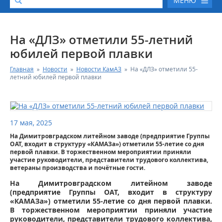
МЕНЮ
О КОМПАНИИ
На «ДЛЗ» отметили 55-летний
юбилей первой плавки
КАТАЛОГ АВТОТЕХНИКИ
Главная
»
Новости
»
Новости КамАЗ
»
На «ДЛЗ» отметили 55-
летний юбилей первой плавки
СЕРВИС И ГАРАНТИЙНЫЕ ОБЯЗАТЕЛЬСТВА
ЗАПАСНЫЕ ЧАСТИ
17 мая, 2025
На Димитровградском литейном заводе (предприятие Группы
РЕМОНТ ДВИГАТЕЛЕЙ КАМАЗ
ОАТ, входит в структуру «КАМАЗа») отметили 55-летие со дня
первой плавки. В торжественном мероприятии приняли
участие руководители, представители трудового коллектива,
ФИНАНСОВЫЙ СЕРВИС
ветераны производства и почётные гости.
На Димитровградском литейном заводе
ФОТОГАЛЕРЕЯ
(предприятие Группы ОАТ, входит в структуру
«КАМАЗа») отметили 55-летие со дня первой плавки.
В торжественном мероприятии приняли участие
КОНТАКТНАЯ ИНФОРМАЦИЯ
руководители, представители трудового коллектива,