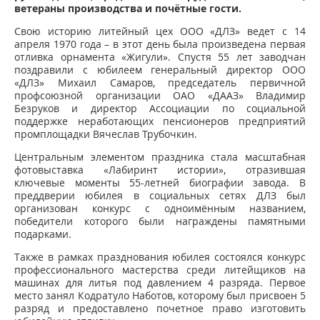
ветераны производства и почётные гости.
Свою историю литейный цех ООО «ДЛЗ» ведет с 14
апреля 1970 года – в этот день была произведена первая
отливка орнамента «Жигули». Спустя 55 лет заводчан
поздравили с юбилеем генеральный директор ООО
«ДЛЗ» Михаил Самаров, председатель первичной
профсоюзной организации ОАО «ДААЗ» Владимир
Безруков и директор Ассоциации по социальной
поддержке неработающих пенсионеров предприятий
промплощадки Вячеслав Трубочкин.
Центральным элементом праздника стала масштабная
фотовыставка «Лабиринт истории», отразившая
ключевые моменты 55-летней биографии завода. В
преддверии юбилея в социальных сетях ДЛЗ был
организован конкурс с одноимённым названием,
победители которого были награждены памятными
подарками.
Также в рамках празднования юбилея состоялся конкурс
профессионального мастерства среди литейщиков на
машинах для литья под давлением 4 разряда. Первое
место занял Кодратуло Наботов, которому был присвоен 5
разряд и предоставлено почетное право изготовить