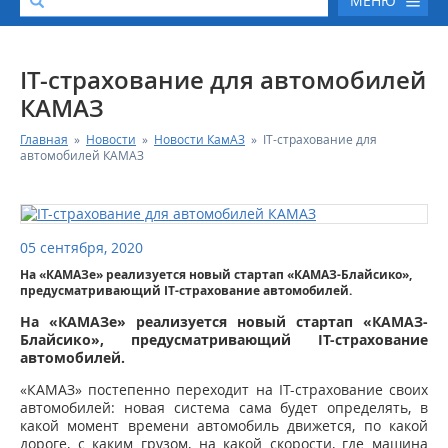
МЕНЮ
О КОМПАНИИ
IT-страхование для автомобилей
КАМАЗ
КАТАЛОГ АВТОТЕХНИКИ
Главная
»
Новости
»
Новости КамАЗ
»
IT-страхование для
автомобилей КАМАЗ
СЕРВИС И ГАРАНТИЙНЫЕ ОБЯЗАТЕЛЬСТВА
ЗАПАСНЫЕ ЧАСТИ
05 сентября, 2020
На «КАМАЗе» реализуется новый стартап «КАМАЗ-Блайсико»,
РЕМОНТ ДВИГАТЕЛЕЙ КАМАЗ
предусматривающий IT-страхование автомобилей.
На «КАМАЗе» реализуется новый стартап «КАМАЗ-
ФИНАНСОВЫЙ СЕРВИС
Блайсико», предусматривающий IT-страхование
автомобилей.
ФОТОГАЛЕРЕЯ
«КАМАЗ» постепенно переходит на IT-страхование своих
автомобилей: новая система сама будет определять, в
какой момент времени автомобиль движется, по какой
КОНТАКТНАЯ ИНФОРМАЦИЯ
дороге, с каким грузом, на какой скорости, где машина