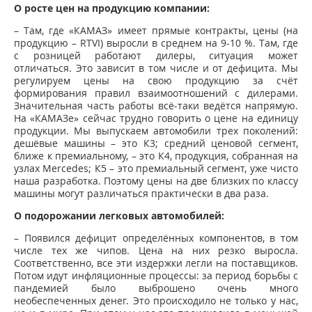
О росте цен на продукцию компании:
– Там, где «КАМАЗ» имеет прямые контракты, цены (на
продукцию – RTVI) выросли в среднем на 9-10 %. Там, где
с розницей работают дилеры, ситуация может
отличаться. Это зависит в том числе и от дефицита. Мы
регулируем цены на свою продукцию за счёт
формирования правил взаимоотношений с дилерами.
Значительная часть работы всё-таки ведётся напрямую.
На «КАМАЗе» сейчас трудно говорить о цене на единицу
продукции. Мы выпускаем автомобили трех поколений:
дешёвые машины – это К3; средний ценовой сегмент,
ближе к премиальному, – это К4, продукция, собранная на
узлах Mercedes; К5 – это премиальный сегмент, уже чисто
наша разработка. Поэтому цены на две близких по классу
машины могут различаться практически в два раза.
О подорожании легковых автомобилей:
– Появился дефицит определённых компонентов, в том
числе тех же чипов. Цена на них резко выросла.
Соответственно, все эти издержки легли на поставщиков.
Потом идут инфляционные процессы: за период борьбы с
пандемией было выброшено очень много
необеспеченных денег. Это происходило не только у нас,