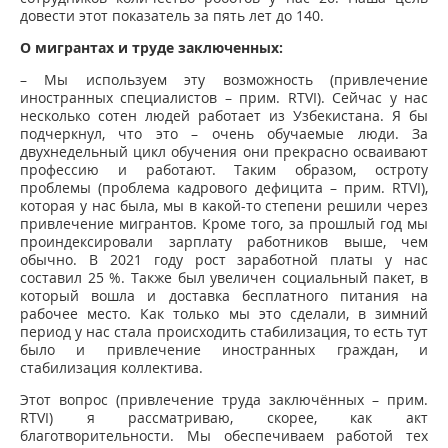
довести этот показатель за пять лет до 140.
О мигрантах и труде заключенных:
– Мы используем эту возможность (привлечение
иностранных специалистов – прим. RTVI). Сейчас у нас
несколько сотен людей работает из Узбекистана. Я бы
подчеркнул, что это – очень обучаемые люди. За
двухнедельный цикл обучения они прекрасно осваивают
профессию и работают. Таким образом, остроту
проблемы (проблема кадрового дефицита – прим. RTVI),
которая у нас была, мы в какой-то степени решили через
привлечение мигрантов. Кроме того, за прошлый год мы
проиндексировали зарплату работников выше, чем
обычно. В 2021 году рост заработной платы у нас
составил 25 %. Также был увеличен социальный пакет, в
который вошла и доставка бесплатного питания на
рабочее место. Как только мы это сделали, в зимний
период у нас стала происходить стабилизация, то есть тут
было и привлечение иностранных граждан, и
стабилизация коллектива.
Этот вопрос (привлечение труда заключённых – прим.
RTVI) я рассматриваю, скорее, как акт
благотворительности. Мы обеспечиваем работой тех