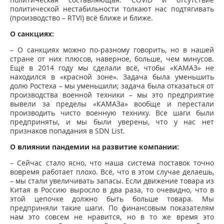
политической нестабильности толкают нас подтягивать
(производство – RTVI) всё ближе и ближе.
О санкциях:
– О санкциях можно по-разному говорить, но в нашей
стране от них плюсов, наверное, больше, чем минусов.
Ещё в 2014 году мы сделали всё, чтобы «КАМАЗ» не
находился в «красной зоне». Задача была уменьшить
долю Ростеха – мы уменьшили; задача была отказаться от
производства военной техники – мы это предприятие
вывели за пределы «КАМАЗа» вообще и перестали
производить чисто военную технику. Все шаги были
предприняты, и мы были уверены, что у нас нет
признаков попадания в SDN List.
О влиянии пандемии на развитие компании:
– Сейчас стало ясно, что наша система поставок точно
вовремя работает плохо. Всё, что в этом случае делаешь,
– мы стали увеличивать запасы. Если движение товара из
Китая в Россию выросло в два раза, то очевидно, что в
этой цепочке должно быть больше товара. Мы
предприняли такие шаги. По финансовым показателям
нам это совсем не нравится, но в то же время это