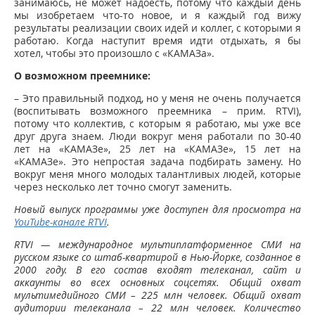
занимаюсь, не может надоесть, потому что каждый день
мы изобретаем что-то новое, и я каждый год вижу
результаты реализации своих идей и коллег, с которыми я
работаю. Когда наступит время идти отдыхать, я бы
хотел, чтобы это произошло с «КАМАЗа».
О возможном преемнике:
– Это правильный подход, но у меня не очень получается
(воспитывать возможного преемника – прим. RTVI),
потому что коллектив, с которым я работаю, мы уже все
друг друга знаем. Люди вокруг меня работали по 30-40
лет на «КАМАЗе», 25 лет на «КАМАЗе», 15 лет на
«КАМАЗе». Это непростая задача подбирать замену. Но
вокруг меня много молодых талантливых людей, которые
через несколько лет точно смогут заменить.
Новый выпуск программы уже доступен для просмотра на
YouTube-канале RTVI
.
RTVI — международное мультиплатформенное СМИ на
русском языке со штаб-квартирой в Нью-Йорке, созданное в
2000 году. В его состав входят телеканал, сайт и
аккаунты во всех основных соцсетях. Общий охват
мультимедийного СМИ – 225 млн человек. Общий охват
аудитории телеканала – 22 млн человек. Количество