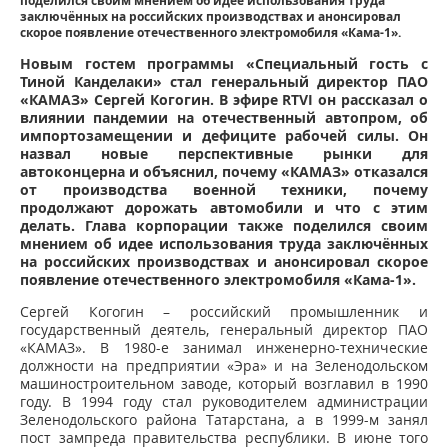
поделился своим мнением об идее использования труда
заключённых на российских производствах и анонсировал
скорое появление отечественного электромобиля «Кама-1».
Новым гостем программы «Специальный гость с
Тиной Канделаки» стал генеральный директор ПАО
«КАМАЗ» Сергей Когогин. В эфире RTVI он рассказал о
влиянии пандемии на отечественный автопром, об
импортозамещении и дефиците рабочей силы. Он
назвал новые перспективные рынки для
автоконцерна и объяснил, почему «КАМАЗ» отказался
от производства военной техники, почему
продолжают дорожать автомобили и что с этим
делать. Глава корпорации также поделился своим
мнением об идее использования труда заключённых
на российских производствах и анонсировал скорое
появление отечественного электромобиля «Кама-1».
Сергей Когогин – российский промышленник и
государственный деятель, генеральный директор ПАО
«КАМАЗ». В 1980-е занимал инженерно-технические
должности на предприятии «Эра» и на Зеленодольском
машиностроительном заводе, который возглавил в 1990
году. В 1994 году стал руководителем администрации
Зеленодольского района Татарстана, а в 1999-м занял
пост зампреда правительства республики. В июне того