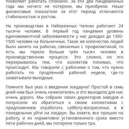
позволяет работать спокойно. За эти два пандемийных
года мы ничего не потеряли, мы приобрели. Наши
финансовые показатели за этот период отличаются
стабильностью и ростом.
На производствах в Набережных Челнах работают 24
тысячи человек. В первый год пандемии уровень
единомоментной заболеваемости у нас доходил до 1300-
1500 человек на больничных. Такое же количество людей
было занято на работах, связанных с профилактикой, то
есть мы теряли больше трёх тысяч человек в
производственном процессе. Это сложно, но это
перекрывалось тем, что коллектив понимал, что
происходит. Мы говорили с рабочими о том, что нужно
работать по продлённой рабочей неделе, где-то
захватывали выходные.
Помните был указ о введении локдауна? Простой в семь
дней нам был очень нежелателен, и это выходило для нас
очень дорого. Мы собрали своих директоров заводов и
попросили их обратиться к своим коллективам с
предложением отработать субботу-воскресенье, а в
понедельник уйти на локдаун. Вы знаете, все пришли на
работу, и из нормативно установленного срока вместо
пяти рабочих дней, мы потеряли только три.