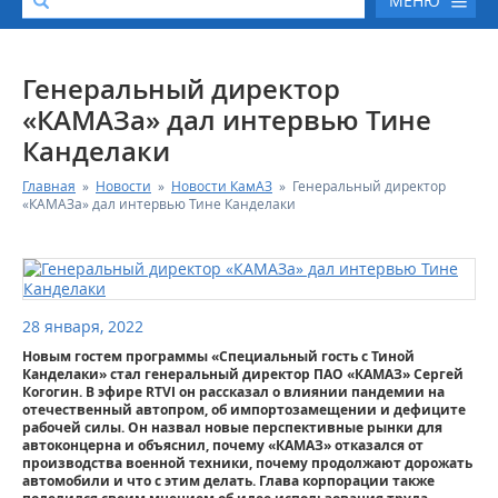
МЕНЮ
О КОМПАНИИ
Генеральный директор
«КАМАЗа» дал интервью Тине
КАТАЛОГ АВТОТЕХНИКИ
Канделаки
Главная
»
Новости
»
Новости КамАЗ
»
Генеральный директор
СЕРВИС И ГАРАНТИЙНЫЕ ОБЯЗАТЕЛЬСТВА
«КАМАЗа» дал интервью Тине Канделаки
ЗАПАСНЫЕ ЧАСТИ
РЕМОНТ ДВИГАТЕЛЕЙ КАМАЗ
28 января, 2022
Новым гостем программы «Специальный гость с Тиной
ФИНАНСОВЫЙ СЕРВИС
Канделаки» стал генеральный директор ПАО «КАМАЗ» Сергей
Когогин. В эфире RTVI он рассказал о влиянии пандемии на
отечественный автопром, об импортозамещении и дефиците
ФОТОГАЛЕРЕЯ
рабочей силы. Он назвал новые перспективные рынки для
автоконцерна и объяснил, почему «КАМАЗ» отказался от
производства военной техники, почему продолжают дорожать
КОНТАКТНАЯ ИНФОРМАЦИЯ
автомобили и что с этим делать. Глава корпорации также