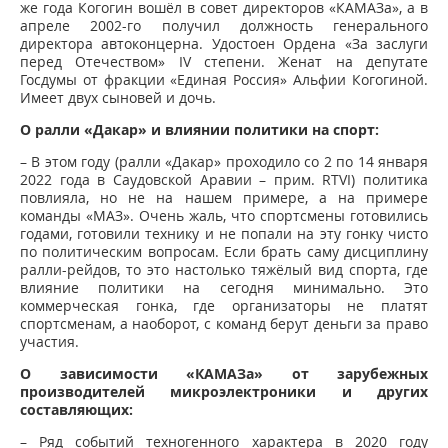
же года Когогин вошёл в совет директоров «КАМАЗа», а в
апреле 2002-го получил должность генерального
директора автоконцерна. Удостоен Ордена «За заслуги
перед Отечеством» IV степени. Женат на депутате
Госдумы от фракции «Единая Россия» Альфии Когогиной.
Имеет двух сыновей и дочь.
О ралли «Дакар» и влиянии политики на спорт:
– В этом году (ралли «Дакар» проходило со 2 по 14 января
2022 года в Саудовской Аравии – прим. RTVI) политика
повлияла, но не на нашем примере, а на примере
команды «МАЗ». Очень жаль, что спортсмены готовились
годами, готовили технику и не попали на эту гонку чисто
по политическим вопросам. Если брать саму дисциплину
ралли-рейдов, то это настолько тяжёлый вид спорта, где
влияние политики на сегодня минимально. Это
коммерческая гонка, где организаторы не платят
спортсменам, а наоборот, с команд берут деньги за право
участия.
О зависимости «КАМАЗа» от зарубежных
производителей микроэлектроники и других
составляющих:
– Ряд событий техногенного характера в 2020 году