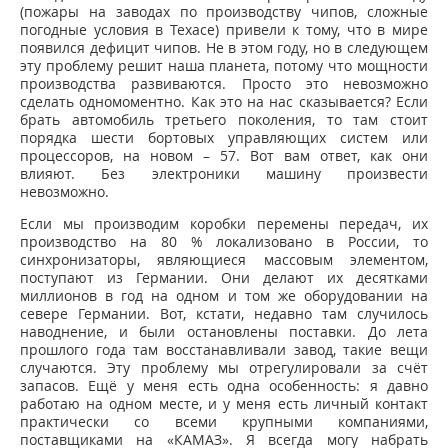
(пожары на заводах по производству чипов, сложные
погодные условия в Техасе) привели к тому, что в мире
появился дефицит чипов. Не в этом году, но в следующем
эту проблему решит наша планета, потому что мощности
производства развиваются. Просто это невозможно
сделать одномоментно. Как это на нас сказывается? Если
брать автомобиль третьего поколения, то там стоит
порядка шести бортовых управляющих систем или
процессоров, на новом – 57. Вот вам ответ, как они
влияют. Без электроники машину произвести
невозможно.
Если мы производим коробки перемены передач, их
производство на 80 % локализовано в России, то
синхронизаторы, являющиеся массовым элементом,
поступают из Германии. Они делают их десятками
миллионов в год на одном и том же оборудовании на
севере Германии. Вот, кстати, недавно там случилось
наводнение, и были остановлены поставки. До лета
прошлого года там восстанавливали завод, такие вещи
случаются. Эту проблему мы отрегулировали за счёт
запасов. Ещё у меня есть одна особенность: я давно
работаю на одном месте, и у меня есть личный контакт
практически со всеми крупными компаниями,
поставщиками на «КАМАЗ». Я всегда могу набрать