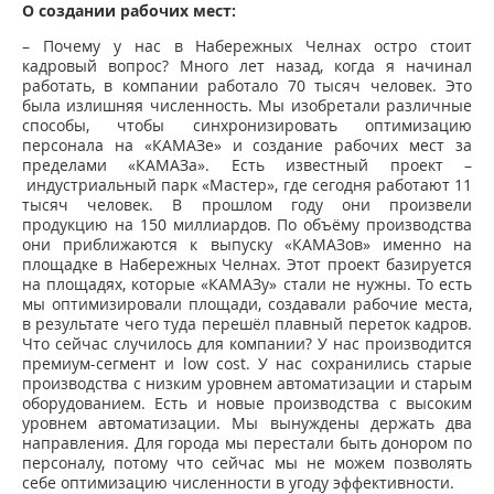
О создании рабочих мест:
– Почему у нас в Набережных Челнах остро стоит
кадровый вопрос? Много лет назад, когда я начинал
работать, в компании работало 70 тысяч человек. Это
была излишняя численность. Мы изобретали различные
способы, чтобы синхронизировать оптимизацию
персонала на «КАМАЗе» и создание рабочих мест за
пределами «КАМАЗа». Есть известный проект –
индустриальный парк «Мастер», где сегодня работают 11
тысяч человек. В прошлом году они произвели
продукцию на 150 миллиардов. По объёму производства
они приближаются к выпуску «КАМАЗов» именно на
площадке в Набережных Челнах. Этот проект базируется
на площадях, которые «КАМАЗу» стали не нужны. То есть
мы оптимизировали площади, создавали рабочие места,
в результате чего туда перешёл плавный переток кадров.
Что сейчас случилось для компании? У нас производится
премиум-сегмент и low cost. У нас сохранились старые
производства с низким уровнем автоматизации и старым
оборудованием. Есть и новые производства с высоким
уровнем автоматизации. Мы вынуждены держать два
направления. Для города мы перестали быть донором по
персоналу, потому что сейчас мы не можем позволять
себе оптимизацию численности в угоду эффективности.