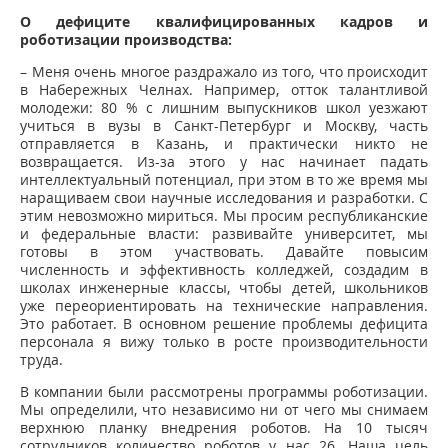
О дефиците квалифицированных кадров и
роботизации производства:
– Меня очень многое раздражало из того, что происходит
в Набережных Челнах. Например, отток талантливой
молодежи: 80 % с лишним выпускников школ уезжают
учиться в вузы в Санкт-Петербург и Москву, часть
отправляется в Казань, и практически никто не
возвращается. Из-за этого у нас начинает падать
интеллектуальный потенциал, при этом в то же время мы
наращиваем свои научные исследования и разработки. С
этим невозможно мириться. Мы просим республиканские
и федеральные власти: развивайте университет, мы
готовы в этом участвовать. Давайте повысим
численность и эффективность колледжей, создадим в
школах инженерные классы, чтобы детей, школьников
уже переориентировать на технические направления.
Это работает. В основном решение проблемы дефицита
персонала я вижу только в росте производительности
труда.
В компании были рассмотрены программы роботизации.
Мы определили, что независимо ни от чего мы снимаем
верхнюю планку внедрения роботов. На 10 тысяч
сотрудников количество роботов у нас 26. Наша цель