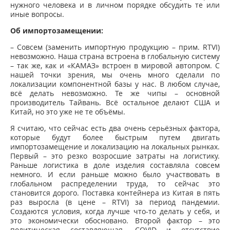
нужного человека и в личном порядке обсудить те или
иные вопросы.
Об импортозамещении:
– Совсем (заменить импортную продукцию – прим. RTVI)
невозможно. Наша страна встроена в глобальную систему
– так же, как и «КАМАЗ» встроен в мировой автопром. С
нашей точки зрения, мы очень много сделали по
локализации компонентной базы у нас. В любом случае,
всё делать невозможно. Те же чипы – основной
производитель Тайвань. Всё остальное делают США и
Китай, но это уже не те объёмы.
Я считаю, что сейчас есть два очень серьёзных фактора,
которые будут более быстрым путем двигать
импортозамещение и локализацию на локальных рынках.
Первый – это резко возросшие затраты на логистику.
Раньше логистика в доле изделия составляла совсем
немного. И если раньше можно было участвовать в
глобальном распределении труда, то сейчас это
становится дорого. Поставка контейнера из Китая в пять
раз выросла (в цене – RTVI) за период пандемии.
Создаются условия, когда лучше что-то делать у себя, и
это экономически обосновано. Второй фактор – это
политическая составляющая. COVID и отсутствие