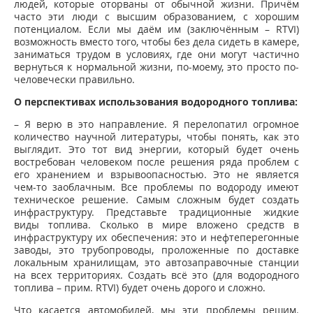
людей, которые оторваны от обычной жизни. Причём
часто эти люди с высшим образованием, с хорошим
потенциалом. Если мы даём им (заключённым – RTVI)
возможность вместо того, чтобы без дела сидеть в камере,
заниматься трудом в условиях, где они могут частично
вернуться к нормальной жизни, по-моему, это просто по-
человечески правильно.
О перспективах использования водородного топлива:
– Я верю в это направление. Я перелопатил огромное
количество научной литературы, чтобы понять, как это
выглядит. Это тот вид энергии, который будет очень
востребован человеком после решения ряда проблем с
его хранением и взрывоопасностью. Это не является
чем-то заоблачным. Все проблемы по водороду имеют
техническое решение. Самым сложным будет создать
инфраструктуру. Представьте традиционные жидкие
виды топлива. Сколько в мире вложено средств в
инфраструктуру их обеспечения: это и нефтеперегонные
заводы, это трубопроводы, проложенные по доставке
локальным хранилищам, это автозаправочные станции
на всех территориях. Создать всё это (для водородного
топлива – прим. RTVI) будет очень дорого и сложно.
Что касается автомобилей, мы эти проблемы решим.