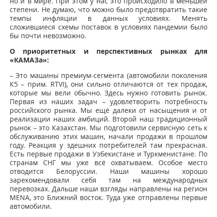
но и в мире. При этом у нас это происходило в меньшей
степени. Не думаю, что можно было предотвратить такие
темпы инфляции в данных условиях. Менять
сложившиеся схемы поставок в условиях пандемии было
бы почти невозможно.
О приоритетных и перспективных рынках для
«КАМАЗа»:
– Это машины премиум-сегмента (автомобили поколения
К5 – прим. RTVI), они сильно отличаются от тех продаж,
которые мы вели обычно. Здесь нужно готовить рынок.
Первая из наших задач – удовлетворить потребность
российского рынка. Мы ещё далеки от насыщения и от
реализации наших амбиций. Второй наш традиционный
рынок – это Казахстан. Мы подготовили сервисную сеть к
обслуживанию этих машин, начали продажи в прошлом
году. Реакция у здешних потребителей там прекрасная.
Есть первые продажи в Узбекистане и Туркменистане. По
странам СНГ мы уже всё охватываем. Особое место
отводится Белоруссии. Наши машины хорошо
зарекомендовали себя там на международных
перевозках. Дальше наши взгляды направлены на регион
MENA, это Ближний восток. Туда уже отправлены первые
автомобили.