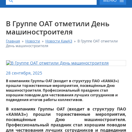
МЕНЮ
О КОМПАНИИ
В Группе ОАТ отметили День
машиностроителя
КАТАЛОГ АВТОТЕХНИКИ
Главная
»
Новости
»
Новости КамАЗ
»
В Группе ОАТ отметили
День машиностроителя
СЕРВИС И ГАРАНТИЙНЫЕ ОБЯЗАТЕЛЬСТВА
ЗАПАСНЫЕ ЧАСТИ
28 сентября, 2025
В компаниях Группы ОАТ (входит в структуру ПАО «КАМАЗ»)
РЕМОНТ ДВИГАТЕЛЕЙ КАМАЗ
прошли торжественные мероприятия, посвящённые Дню
машиностроителя. Профессиональный праздник стал
хорошим поводом для чествования лучших сотрудников и
ФИНАНСОВЫЙ СЕРВИС
подведения итогов работы коллективов.
В компаниях Группы ОАТ (входит в структуру ПАО
ФОТОГАЛЕРЕЯ
«КАМАЗ») прошли торжественные мероприятия,
посвящённые Дню машиностроителя.
Профессиональный праздник стал хорошим поводом
КОНТАКТНАЯ ИНФОРМАЦИЯ
для чествования лучших сотрудников и подведения