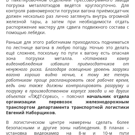
погрузка металлотходов ведётся круглосуточно. Для
контроля равномерности погрузки вагона приёмосдатчик
должен несколько раз лично заглянуть внутрь огромной
железной тары, а затем при необходимости отдать
распоряжение мастеру для сдвига подвижного состава с
помощью лебёдки.
Раньше для этого работникам приходилось подниматься
по лестнице вагона в любую погоду. Ночью это делать
ещё сложнее, поскольку по пути к вагону есть опасная
зона погрузки металла.
«Установка камер
видеонаблюдения избавила приёмосдатчиков от
ненужного риска. Благодаря освещению уровень загрузки
вагона хорошо видно ночью, к тому же теперь
работникам проще распланировать своё рабочее время,
ведь они также должны контролировать разгрузку и
погрузку в производственном корпусе завода и на других
объектах «ПЖДТ-Сервис»,
– пояснил
начальник отдела
организации перевозок железнодорожным
транспортом департамента транспортной логистики
Евгений Наборщиков.
В логистическом центре намерены сделать более
безопасными и другие зоны наблюдения. В планах –
установка видеокамер на 8-м и 10-м пути