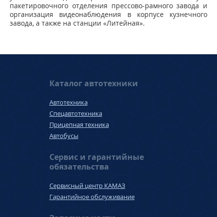
пакетировочного отделения прессово-рамного завода и
организация видеонаблюдения в корпусе кузнечного
завода, а также на станции «Литейная».
Каталог автотехники
Автотехника
Спецавтотехника
Прицепная техника
Автобусы
Сервис и гарантийные
обязательства
Сервисный центр КАМАЗ
Гарантийное обслуживание