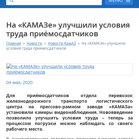
МЕНЮ
О КОМПАНИИ
На «КАМАЗе» улучшили условия
труда приёмосдатчиков
КАТАЛОГ АВТОТЕХНИКИ
Главная
»
Новости
»
Новости КамАЗ
»
На «КАМАЗе» улучшили
условия труда приёмосдатчиков
СЕРВИС И ГАРАНТИЙНЫЕ ОБЯЗАТЕЛЬСТВА
ЗАПАСНЫЕ ЧАСТИ
04 мая, 2020
РЕМОНТ ДВИГАТЕЛЕЙ КАМАЗ
Для приёмосдатчиков отдела перевозок
железнодорожного транспорта логистического
ФИНАНСОВЫЙ СЕРВИС
центра на прессово-рамном заводе «КАМАЗа»
установили камеры видеонаблюдения. Нововведение
позволило улучшить условия труда – теперь за
ФОТОГАЛЕРЕЯ
процессом погрузки можно наблюдать со своего
рабочего места.
КОНТАКТНАЯ ИНФОРМАЦИЯ
В пакетировочном отделении прессово-рамного завода