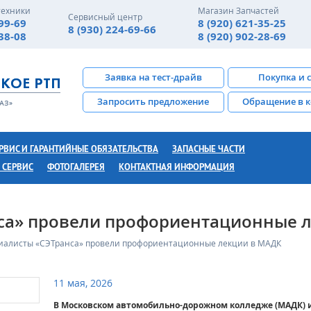
техники
Магазин Запчастей
Сервисный центр
-99-69
8 (920) 621-35-25
8 (930) 224-69-66
-38-08
8 (920) 902-28-69
Заявка на тест-драйв
Покупка и 
Запросить предложение
Обращение в 
РВИС И ГАРАНТИЙНЫЕ ОБЯЗАТЕЛЬСТВА
ЗАПАСНЫЕ ЧАСТИ
 СЕРВИС
ФОТОГАЛЕРЕЯ
КОНТАКТНАЯ ИНФОРМАЦИЯ
са» провели профориентационные 
иалисты «СЭТранса» провели профориентационные лекции в МАДК
11 мая, 2026
В Московском автомобильно-дорожном колледже (МАДК) и