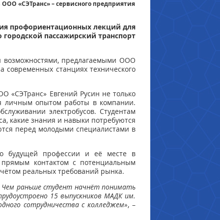
 ООО «СЭТранс» – сервисного предприятия
рия профориентационных лекций для
о городской пассажирский транспорт
ми возможностями, предлагаемыми ООО
на современных станциях технического
ОО «СЭТранс» Евгений Русин не только
лся личным опытом работы в компании.
бслуживании электробусов. Студентам
са, какие знания и навыки потребуются
аются перед молодыми специалистами в
 о будущей профессии и её месте в
м прямым контактом с потенциальным
 учётом реальных требований рынка.
. Чем раньше студент начнёт понимать
трудоустроено 15 выпускников МАДК им.
годного сотрудничества с колледжем»
, –