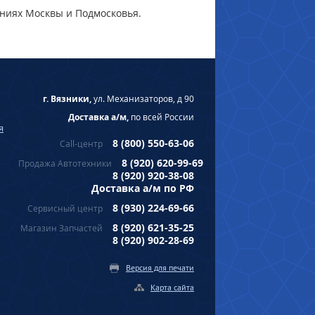
ниях Москвы и Подмосковья.
г. Вязники,
ул. Механизаторов, д 90
Доставка а/м,
по всей России
я
8 (800) 550-63-06
Call-центр
8 (920) 620-99-69
Продажа Автотехники
8 (920) 920-38-08
Доставка а/м по РФ
8 (930) 224-69-66
Сервисный центр
8 (920) 621-35-25
Магазин Запчастей
8 (920) 902-28-69
Версия для печати
Карта сайта