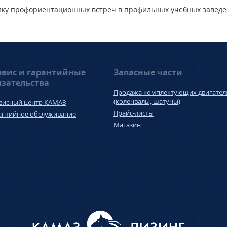
ику профориентационных встреч в профильных учебных заведе
рвис и гарантийные
Запасные части
язательства
Продажа комплектующих двигател
(коленвалы, шатуны)
висный центр КАМАЗ
Прайс-листы
антийное обслуживание
Магазин