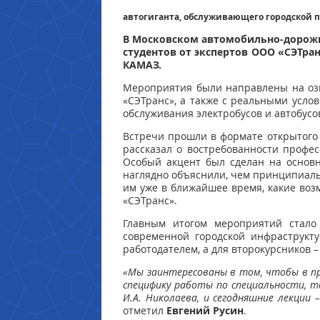
автогиганта, обслуживающего городской 
В Московском автомобильно-дорожн
студентов от экспертов ООО «СЭТра
КАМАЗ.
Мероприятия были направлены на озн
«СЭТранс», а также с реальными усло
обслуживания электробусов и автобусо
Встречи прошли в формате открытого 
рассказал о востребованности профес
Особый акцент был сделан на основн
наглядно объяснили, чем принципиальн
им уже в ближайшее время, какие воз
«СЭТранс».
Главным итогом мероприятий стало
современной городской инфраструкт
работодателем, а для второкурсников 
«Мы заинтересованы в том, чтобы в п
специфику работы по специальности, т
И.А. Николаева, и сегодняшние лекции
отметил
Евгений Русин
.