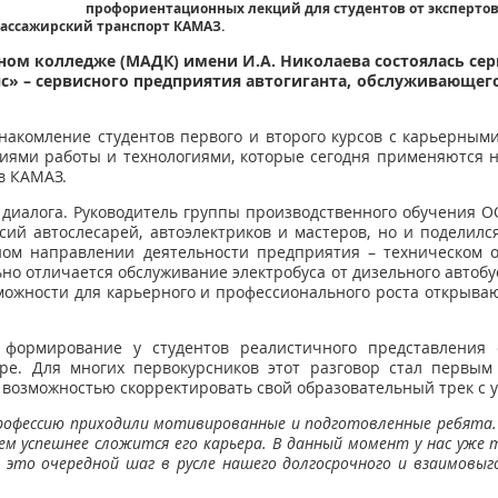
профориентационных лекций для студентов от экспертов
пассажирский транспорт КАМАЗ.
ом колледже (МАДК) имени И.А. Николаева состоялась се
нс» – сервисного предприятия автогиганта, обслуживающег
акомление студентов первого и второго курсов с карьерны
виями работы и технологиями, которые сегодня применяются 
в КАМАЗ.
диалога. Руководитель группы производственного обучения О
сий автослесарей, автоэлектриков и мастеров, но и подели
ом направлении деятельности предприятия – техническом о
о отличается обслуживание электробуса от дизельного автобу
можности для карьерного и профессионального роста открыв
 формирование у студентов реалистичного представления
уре. Для многих первокурсников этот разговор стал первы
– возможностью скорректировать свой образовательный трек с
рофессию приходили мотивированные и подготовленные ребята
ем успешнее сложится его карьера. В данный момент у нас уже 
 – это очередной шаг в русле нашего долгосрочного и взаимовы