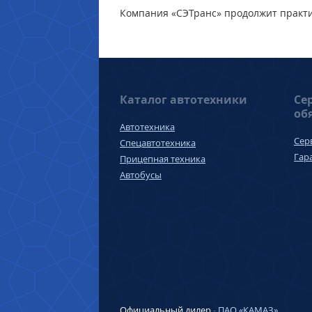
Компания «СЭТранс» продолжит практ
Каталог автотехники
Се
об
Автотехника
Сер
Спецавтотехника
Гар
Прицепная техника
Автобусы
Официальный дилер
-
ПАО «КАМАЗ»