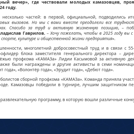
ый вечер», где чествовали молодых камазовцев, проя
4 году.
несколько частей: в первой, официальной, подводились ит
новых вызовов. Но мы с вами вместе преодолели все труднос
рах. Спасибо за труд и активную жизненную позицию
, – по
Владислав Гаврилов.
–
Хочу пожелать, чтобы в 2025 году вы 
 спорте, культуре и общественной жизни предприятия
».
ленности, многолетний добросовестный труд и в связи с 5
рофлидер
блока заместителя генерального директора – дир
одёжью профкома «КАМАЗа» Лидии Касымовой за активную дея
акже были награждены и другие активисты в семи номинаци
года», «Волонтёр года», «Эрудит года», «Дебют года».
утболистов сборной профкома «КАМАЗа». Команда приняла учас
оде. Камазовцы победили в турнире,
лучшим защитником пер
 развлекательную программу, в которую вошли различные конк