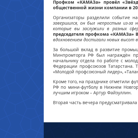
Профком «КАМАЗа» провёл «Звёздн
общественной жизни компании в 202
Организаторы разделили событие на 
завершился, он был непростым из-за 
которые вы заслужили в разных сфе
председателя профкома «КАМАЗа» 
вдохновением достигали новых высот в
За большой вклад в развитие промыш
Минпромторга РФ был награждён п
начальнику отдела по работе с мол
Федерации профсоюзов Татарстана. Т
«Молодой профсоюзный лидер», «Талант 
Кроме того, на празднике отметили ф
РФ по мини-футболу в Нижнем Новгор
лучшим игроком – Артур Файзуллин.
Вторая часть вечера предусматривала