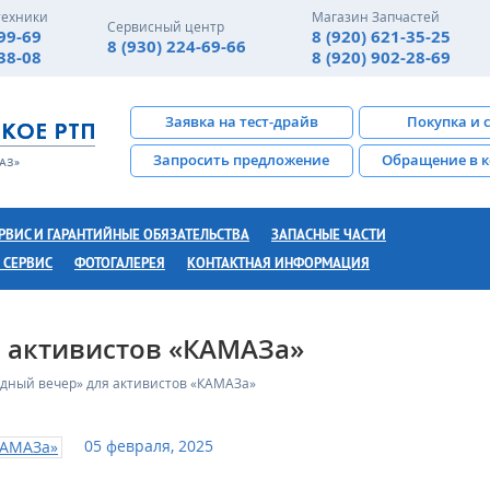
техники
Магазин Запчастей
Сервисный центр
-99-69
8 (920) 621-35-25
8 (930) 224-69-66
-38-08
8 (920) 902-28-69
Заявка на тест-драйв
Покупка и 
Запросить предложение
Обращение в 
РВИС И ГАРАНТИЙНЫЕ ОБЯЗАТЕЛЬСТВА
ЗАПАСНЫЕ ЧАСТИ
 СЕРВИС
ФОТОГАЛЕРЕЯ
КОНТАКТНАЯ ИНФОРМАЦИЯ
я активистов «КАМАЗа»
здный вечер» для активистов «КАМАЗа»
05 февраля, 2025