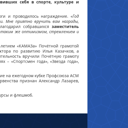
вивших себя в спорте, культуре и
оги и проводилось награждение. «
Год
ти. Мне приятно вручить вам награды,
благодарил собравшихся
заместитель
с таким же оптимизмом, стремлением и
5-летием «КАМАЗа» Почётной грамотой
ектора по развитию Илья Казачков, а
тельность вручили Почётную грамоту
ях – «Спортсмен года»,
«Звезда года»,
тие
на ежегодном кубке Профсоюза АСМ
венства признан Александр Лазарев,
урсы и флешмоб.