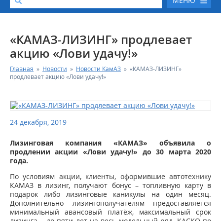
МЕНЮ
О КОМПАНИИ
«КАМАЗ-ЛИЗИНГ» продлевает
акцию «Лови удачу!»
КАТАЛОГ АВТОТЕХНИКИ
Главная
»
Новости
»
Новости КамАЗ
»
«КАМАЗ-ЛИЗИНГ»
продлевает акцию «Лови удачу!»
СЕРВИС И ГАРАНТИЙНЫЕ ОБЯЗАТЕЛЬСТВА
ЗАПАСНЫЕ ЧАСТИ
24 декабря, 2019
РЕМОНТ ДВИГАТЕЛЕЙ КАМАЗ
Лизинговая компания «КАМАЗ» объявила о
продлении акции «
Лови удачу!
» до 30 марта 2020
года.
ФИНАНСОВЫЙ СЕРВИС
По условиям акции, клиенты, оформившие автотехнику
КАМАЗ в лизинг, получают бонус – топливную карту в
ФОТОГАЛЕРЕЯ
подарок либо лизинговые каникулы на один месяц.
Дополнительно лизингополучателям предоставляется
минимальный авансовый платёж, максимальный срок
КОНТАКТНАЯ ИНФОРМАЦИЯ
лизинга – до пяти лет на весь модельный ряд, КАСКО по