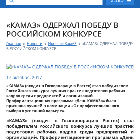
МЕНЮ
О КОМПАНИИ
«КАМАЗ» ОДЕРЖАЛ ПОБЕДУ В
РОССИЙСКОМ КОНКУРСЕ
КАТАЛОГ АВТОТЕХНИКИ
Главная
»
Новости
»
Новости КамАЗ
»
«КАМАЗ» ОДЕРЖАЛ ПОБЕДУ
В РОССИЙСКОМ КОНКУРСЕ
СЕРВИС И ГАРАНТИЙНЫЕ ОБЯЗАТЕЛЬСТВА
ЗАПАСНЫЕ ЧАСТИ
17 октября, 2017
«КАМАЗ» (входит в Госкорпорацию Ростех) стал победителем
РЕМОНТ ДВИГАТЕЛЕЙ КАМАЗ
Российского конкурса лучших практик подготовки рабочих
кадров среди предприятий и организаций.
Профориентационная программа «День КАМАЗа» была
ФИНАНСОВЫЙ СЕРВИС
признана лучшей в номинации «От профессионального
выбора к успешной карьере».
ФОТОГАЛЕРЕЯ
«КАМАЗ» (входит в Госкорпорацию Ростех) стал
победителем Российского конкурса лучших практик
подготовки рабочих кадров среди предприятий и
КОНТАКТНАЯ ИНФОРМАЦИЯ
организаций. Профориентационная программа «День