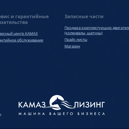
рвис и гарантийные
Запасные части
язательства
Продажа комплектующих двигател
(коленвалы, шатуны)
висный центр КАМАЗ
Прайс-листы
антийное обслуживание
Магазин
»