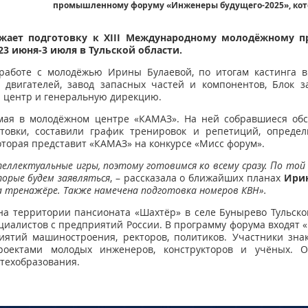
промышленному форуму «Инженеры будущего-2025», кото
жает подготовку к XIII Международному молодёжному
23 июня-3 июля в Тульской области.
 работе с молодёжью Ирины Булаевой, по итогам кастинга в
 двигателей, завод запасных частей и компонентов, Блок з
й центр и генеральную дирекцию.
мая в молодёжном центре «КАМАЗ». На ней собравшиеся обс
товки, составили график тренировок и репетиций, определи
оторая представит «КАМАЗ» на конкурсе «Мисс форум».
ллектуальные игры, поэтому готовимся ко всему сразу. По той 
торые будем заявляться
, – рассказала о ближайших планах
Ирин
а тренажёре. Также намечена подготовка номеров КВН».
а территории пансионата «Шахтёр» в селе Бунырево Тульско
циалистов с предприятий России. В программу форума входят «
иятий машиностроения, ректоров, политиков. Участники зн
роектами молодых инженеров, конструкторов и учёных. 
техобразования.