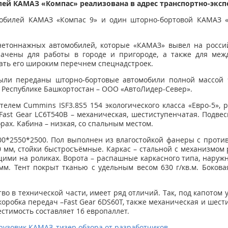
ей КАМАЗ «Компас» реализована в адрес транспортно-экс
обилей КАМАЗ «Компас 9» и один шторно-бортовой КАМАЗ 
етоннажных автомобилей, которые «КАМАЗ» вывел на россий
начены для работы в городе и пригороде, а также для межд
ать его широким перечнем спецнадстроек.
ыли переданы шторно-бортовые автомобили полной массой 9,
Республике Башкортостан – ООО «АвтоЛидер-Север».
елем Cummins ISF3.8S5 154 экологического класса «Евро-5», р
Fast Gear LC6T540B –
механическая, шестиступенчатая. Подвес
рах. Кабина – низкая, со спальным местом.
0*2550*2500. Пол выполнен из влагостойкой фанеры с прот
 мм, стойки быстросъёмные. Каркас – стальной с механизмом
ми на роликах. Ворота – распашные каркасного типа, наружн
мм. Тент покрыт тканью с удельным весом 630 г/кв.м. Боко
тво в технической части, имеет ряд отличий. Так, под капотом 
 коробка передач –Fast Gear 6DS60T, также механическая и шес
стимость составляет 16 европаллет.
узовик КАМАЗ, тизер обзора от разработчиков