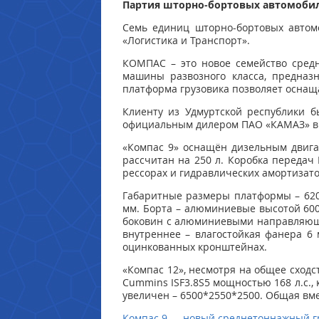
Партия шторно-бортовых автомобил
Семь единиц шторно-бортовых автом
«Логистика и Транспорт».
КОМПАС – это новое семейство средн
машины развозного класса, предназ
платформа грузовика позволяет оснащ
Клиенту из Удмуртской республики б
официальным дилером ПАО «КАМАЗ» в 
«Компас 9» оснащён дизельным двигат
рассчитан на 250 л. Коробка передач 
рессорах и гидравлических амортизато
Габаритные размеры платформы – 620
мм. Борта – алюминиевые высотой 600
боковин с алюминиевыми направляющи
внутреннее – влагостойкая фанера 6 
оцинкованных кронштейнах.
«Компас 12», несмотря на общее сходс
Cummins ISF3.8S5 мощностью 168 л.с.,
увеличен – 6500*2550*2500. Общая вме
Компас 9 — новый среднетоннажный гр