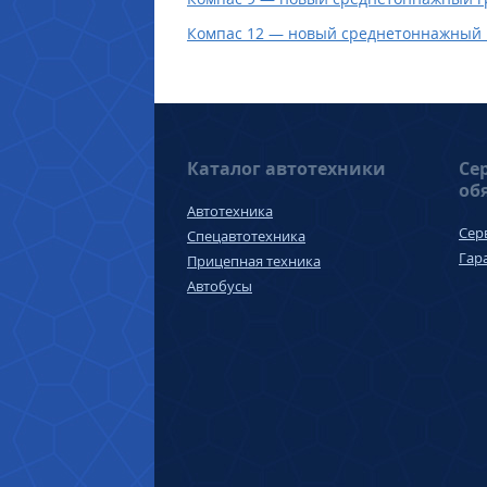
Компас 12 — новый среднетоннажный г
Каталог автотехники
Се
об
Автотехника
Сер
Спецавтотехника
Гар
Прицепная техника
Автобусы