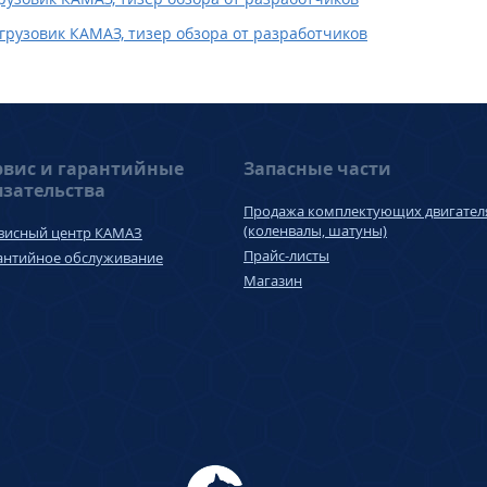
рузовик КАМАЗ, тизер обзора от разработчиков
рвис и гарантийные
Запасные части
язательства
Продажа комплектующих двигател
(коленвалы, шатуны)
висный центр КАМАЗ
Прайс-листы
антийное обслуживание
Магазин