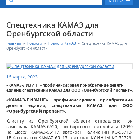
МЕНЮ
О КОМПАНИИ
Спецтехника КАМАЗ для
Оренбургской области
КАТАЛОГ АВТОТЕХНИКИ
Главная
»
Новости
»
Новости КамАЗ
»
Спецтехника КАМАЗ для
Оренбургской области
СЕРВИС И ГАРАНТИЙНЫЕ ОБЯЗАТЕЛЬСТВА
ЗАПАСНЫЕ ЧАСТИ
16 марта, 2023
«КАМАЗ-ЛИЗИНГ» профинансировал приобретение девяти
РЕМОНТ ДВИГАТЕЛЕЙ КАМАЗ
единиц спецтехники КАМАЗ для ООО «Оренбургский пропант».
«КАМАЗ-ЛИЗИНГ» профинансировал приобретение
ФИНАНСОВЫЙ СЕРВИС
девяти единиц спецтехники КАМАЗ для ООО
«Оренбургский пропант».
ФОТОГАЛЕРЕЯ
Клиенту из Оренбургской области отправлено три
самосвала КАМАЗ-6520, три бортовых автомобиля Т2030
на шасси КАМАЗ-65117, автокран Галичанин КС-55713-
КОНТАКТНАЯ ИНФОРМАЦИЯ
1В-4 на шасси КАМАZ-65115, автокран КЛИНЦЫ КС-55729-