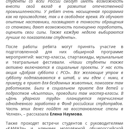
студенты со всей России смогут иметь возможность
внести свой вклад в развитие отечественной
промышленности. У ребят очень насыщенная программа
как на производстве, так и в свободное время. Их обучают
опытные наставники, посвящают в тонкости обращения
со станками, дают возможность полноценно поработать,
оценить свои силы. Также каждую неделю выбираются
лучшие по показателям студенты»
.
После работы ребята могут принять участие в
подготовленной для них обширной программе
мероприятий: мастер-классы, спартакиады, музыкальные
и театральные фестивали. «
Наши студенты также
активно включаются в социальные проекты. У нас есть
акция «Добрая суббота с РСО». Все желающие утром в
субботу подтягиваются в штаб, и мы едем с ними, к
примеру, в приют для бездомных животных, помогаем там
работникам. Были в социальном приюте для детей и
подростков
«Асылташ», проводили там мастер-классы. В
«День ударного труда» планируется перечисление
однодневного заработка в Фонд российских студотрядов.
Часть этих денег пойдёт на восстановление стелы в
Челнах»
, – рассказала
Елена Наумова
.
Также проходят встречи студентов с руководителями
«КАМАЗа» и членами молодёжной общероссийской