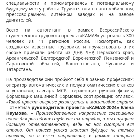
специальности и присматриваясь к потенциальному
будущему месту работы. Трудятся они на автомобильном,
прессово-рамном, литейном заводах и на заводе
двигателей.
Всего на автогигант в рамках Всероссийского
студенческого трудового проекта «КАМАЗ» устроилось 300
человек из 11 регионов России. Посмотреть, как
создаются известные грузовики, и поучаствовать в их
сборке приехали ребята из ДНР, ЛНР, Пермского края,
Архангельской, Белгородской, Воронежской, Пензенской и
Саратовской областей, Башкортостана, Чувашии и
Татарстана.
На производстве они пробуют себя в разных профессиях:
оператор автоматических и полуавтоматических станков
и установок, слесарь МСР, стерженщик ручной формы,
формовщик машинной формовки, сортировщик отливок.
«
Такой проект впервые реализуется в масштабах страны,
– отметила
руководитель проекта «КАМАЗ-2024» Елена
Наумова
. –
Производственное направление совершенно
новое для российских студенческих отрядов, и мы ощущаем
большую ответственность, ведь на нас смотрит вся
страна. От нашего успеха зависит будущее не только
проекта, но и всего направления, в рамках которого