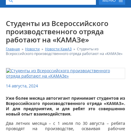
МЕНЮ
О КОМПАНИИ
Студенты из Всероссийского
производственного отряда
КАТАЛОГ АВТОТЕХНИКИ
работают на «КАМАЗе»
Главная
»
Новости
»
Новости КамАЗ
»
Студенты из
СЕРВИС И ГАРАНТИЙНЫЕ ОБЯЗАТЕЛЬСТВА
Всероссийского производственного отряда работают на «КАМАЗе»
ЗАПАСНЫЕ ЧАСТИ
РЕМОНТ ДВИГАТЕЛЕЙ КАМАЗ
14 августа, 2024
ФИНАНСОВЫЙ СЕРВИС
Уже более месяца автогигант принимает студентов из
Всероссийского производственного отряда «КАМАЗ».
И для предприятия, и для ребят это совершенно
ФОТОГАЛЕРЕЯ
новый опыт взаимодействия.
Два летних месяца – с 1 июля по 30 августа – ребята
КОНТАКТНАЯ ИНФОРМАЦИЯ
проводят на производстве, осваивая рабочие