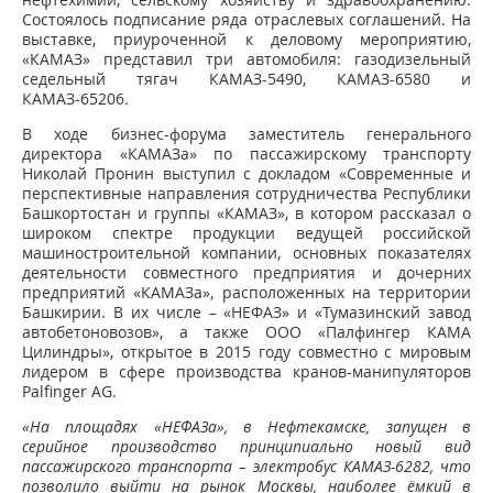
Состоялось подписание ряда отраслевых соглашений. На
выставке, приуроченной к деловому мероприятию,
«КАМАЗ» представил три автомобиля: газодизельный
седельный тягач КАМАЗ-5490, КАМАЗ-6580 и
КАМАЗ-65206.
В ходе бизнес-форума заместитель генерального
директора «КАМАЗа» по пассажирскому транспорту
Николай Пронин выступил с докладом «Современные и
перспективные направления сотрудничества Республики
Башкортостан и группы «КАМАЗ», в котором рассказал о
широком спектре продукции ведущей российской
машиностроительной компании, основных показателях
деятельности совместного предприятия и дочерних
предприятий «КАМАЗа», расположенных на территории
Башкирии. В их числе – «НЕФАЗ» и «Тумазинский завод
автобетоновозов», а также ООО «Палфингер КАМА
Цилиндры», открытое в 2015 году совместно с мировым
лидером в сфере производства кранов-манипуляторов
Palfinger AG.
«На площадях «НЕФАЗа», в Нефтекамске, запущен в
серийное производство принципиально новый вид
пассажирского транспорта – электробус КАМАЗ-6282, что
позволило выйти на рынок Москвы, наиболее ёмкий в