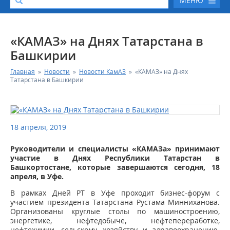
МЕНЮ
О КОМПАНИИ
«КАМАЗ» на Днях Татарстана в
Башкирии
КАТАЛОГ АВТОТЕХНИКИ
Главная
»
Новости
»
Новости КамАЗ
»
«КАМАЗ» на Днях
Татарстана в Башкирии
СЕРВИС И ГАРАНТИЙНЫЕ ОБЯЗАТЕЛЬСТВА
ЗАПАСНЫЕ ЧАСТИ
18 апреля, 2019
РЕМОНТ ДВИГАТЕЛЕЙ КАМАЗ
Руководители и специалисты «КАМАЗа» принимают
участие в Днях Республики Татарстан в
Башкортостане, которые завершаются сегодня, 18
ФИНАНСОВЫЙ СЕРВИС
апреля, в Уфе.
В рамках Дней РТ в Уфе проходит бизнес-форум с
ФОТОГАЛЕРЕЯ
участием президента Татарстана Рустама Минниханова.
Организованы круглые столы по машиностроению,
энергетике, нефтедобыче, нефтепереработке,
КОНТАКТНАЯ ИНФОРМАЦИЯ
нефтехимии, сельскому хозяйству и здравоохранению.