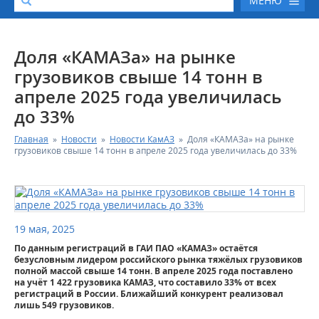
МЕНЮ
О КОМПАНИИ
Доля «КАМАЗа» на рынке
грузовиков свыше 14 тонн в
КАТАЛОГ АВТОТЕХНИКИ
апреле 2025 года увеличилась
до 33%
СЕРВИС И ГАРАНТИЙНЫЕ ОБЯЗАТЕЛЬСТВА
Главная
»
Новости
»
Новости КамАЗ
»
Доля «КАМАЗа» на рынке
грузовиков свыше 14 тонн в апреле 2025 года увеличилась до 33%
ЗАПАСНЫЕ ЧАСТИ
РЕМОНТ ДВИГАТЕЛЕЙ КАМАЗ
19 мая, 2025
ФИНАНСОВЫЙ СЕРВИС
По данным регистраций в ГАИ ПАО «КАМАЗ» остаётся
безусловным лидером российского рынка тяжёлых грузовиков
ФОТОГАЛЕРЕЯ
полной массой свыше 14 тонн. В апреле 2025 года поставлено
на учёт 1 422 грузовика КАМАЗ, что составило 33% от всех
регистраций в России. Ближайший конкурент реализовал
лишь 549 грузовиков.
КОНТАКТНАЯ ИНФОРМАЦИЯ