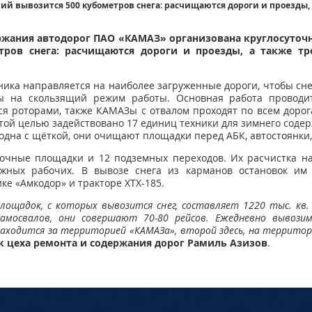
рий вывозится 500 кубометров снега: расчищаются дороги и проезды,
ржания автодорог ПАО «КАМАЗ» организована круглосуточн
тров снега: расчищаются дороги и проезды, а также т
ника направляется на наиболее загруженные дороги, чтобы сн
ы на скользящий режим работы. Основная работа проводит
я роторами, также КАМАЗы с отвалом проходят по всем дорога
этой целью задействовано 17 единиц техники для зимнего соде
одна с щёткой, они очищают площадки перед АБК, автостоянки, 
очные площадки и 12 подземных переходов. Их расчистка нач
ожных рабочих. В вывозе снега из карманов остановок и
е «Амкодор» и тракторе ХТХ-185.
лощадок, с которых вывозится снег, составляет 1220 тыс. кв.
амосвалов, они совершают 70-80 рейсов. Ежедневно вывози
находится за территорией «КАМАЗа», второй здесь, на террито
к цеха ремонта и содержания дорог Рамиль Азизов
.