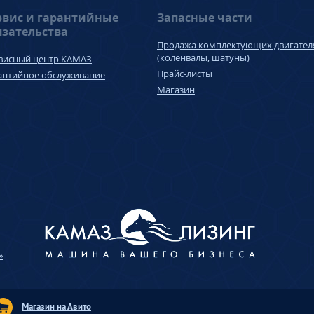
рвис и гарантийные
Запасные части
язательства
Продажа комплектующих двигател
(коленвалы, шатуны)
висный центр КАМАЗ
Прайс-листы
антийное обслуживание
Магазин
»
Магазин на Авито