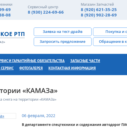
техники
Магазин Запчастей
Сервисный центр
-99-69
8 (920) 621-35-25
8 (930) 224-69-66
-38-08
8 (920) 902-28-69
Заявка на тест-драйв
Покупка и 
Запросить предложение
Обращение в 
РВИС И ГАРАНТИЙНЫЕ ОБЯЗАТЕЛЬСТВА
ЗАПАСНЫЕ ЧАСТИ
 СЕРВИС
ФОТОГАЛЕРЕЯ
КОНТАКТНАЯ ИНФОРМАЦИЯ
итории «КАМАЗа»
ка снега на территории «КАМАЗа»
06 февраля, 2022
В департаменте спецтехники и содержания автодорог ПА