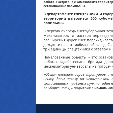
работа. Ежедневно с камазовских террито
остановочные павильоны.
В департаменте спецтехники и соде
территорий вывозится 500 кубоме
павильоны.
В первую очередь снегоуборочная тех
Механизаторы и мастера переведен
расширения дорог снег перекидываетс
доходят и на автомобильный завод. С 
три единицы спецтехники с отвалом и 
Немаловажные объекты – это останов
работах задействована бригада дор
механизаторы-универсалы на погрузчик
«Общая площадь дорог, тротуаров и п
центр даём заявку на четыре-пять с
согласованных приёмных пункта: один 
по уборке нет»
, – подытожил
начальни