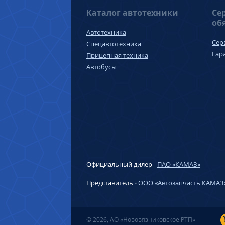
Каталог автотехники
Се
об
Автотехника
Сер
Спецавтотехника
Гар
Прицепная техника
Автобусы
Официальный дилер
-
ПАО «КАМАЗ»
Представитель
-
ООО «Автозапчасть КАМАЗ
© 2026, АО «Нововязниковское РТП»