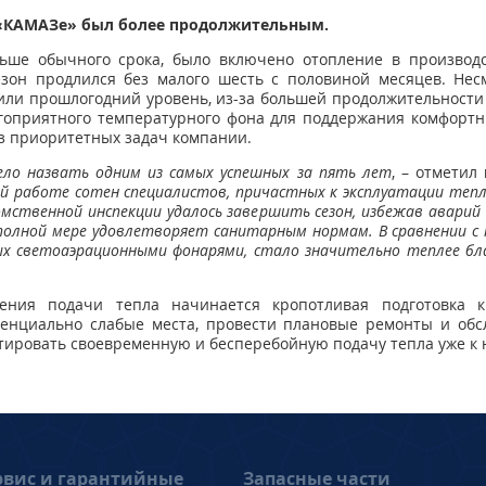
а «КАМАЗе» был более продолжительным.
ньше обычного срока, было включено отопление в производ
зон продлился без малого шесть с половиной месяцев. Нес
ли прошлогодний уровень, из-за большей продолжительности
гоприятного температурного фона для поддержания комфортн
из приоритетных задач компании.
ло назвать одним из самых успешных за пять лет
, – отметил
й работе сотен специалистов, причастных к эксплуатации тепл
мственной инспекции удалось завершить сезон, избежав авари
в полной мере удовлетворяет санитарным нормам. В сравнении с 
ых светоаэрационными фонарями, стало значительно теплее б
ения подачи тепла начинается кропотливая подготовка к
енциально слабые места, провести плановые ремонты и обс
тировать своевременную и бесперебойную подачу тепла уже к
рвис и гарантийные
Запасные части