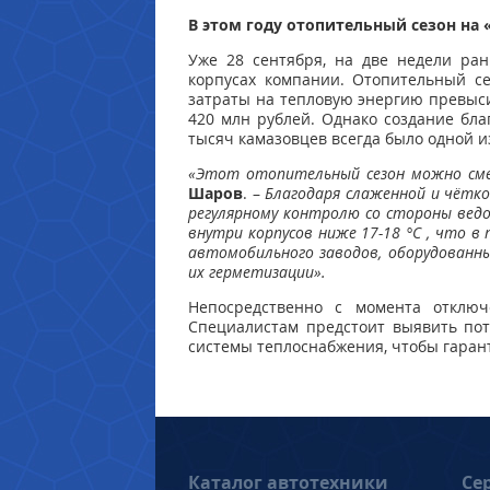
В этом году отопительный сезон н
Уже 28 сентября, на две недели ра
корпусах компании. Отопительный се
затраты на тепловую энергию превыси
420 млн рублей. Однако создание бла
тысяч камазовцев всегда было одной 
«Этот отопительный сезон можно сме
Шаров
. –
Благодаря слаженной и чётко
регулярному контролю со стороны ведо
внутри корпусов ниже 17-18 °C , что 
автомобильного заводов, оборудованн
их герметизации».
Непосредственно с момента отключ
Специалистам предстоит выявить пот
системы теплоснабжения, чтобы гаран
Каталог автотехники
Се