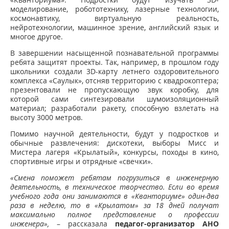
моделирование, робототехнику, лазерные технологии,
космонавтику, виртуальную реальность,
нейротехнологии, машинное зрение, английский язык и
многое другое.
В завершении насыщенной познавательной программы
ребята защитят проекты. Так, например, в прошлом году
школьники создали 3D-карту летнего оздоровительного
комплекса «Саулык», отсняв территорию с квадрокоптера;
презентовали не пропускающую звук коробку, для
которой сами синтезировали шумоизоляционный
материал; разработали ракету, способную взлетать на
высоту 3000 метров.
Помимо научной деятельности, будут у подростков и
обычные развлечения: дискотеки, выборы Мисс и
Мистера лагеря «Крылатый», конкурсы, походы в кино,
спортивные игры и отрядные «свечки».
«Смена поможет ребятам погрузиться в инженерную
деятельность, в техническое творчество. Если во время
учебного года они занимаются в «Кванториуме» один-два
раза в неделю, то в «Крылатом» за 18 дней получат
максимально полное представление о профессии
инженера»,
– рассказала
педагог-организатор АНО