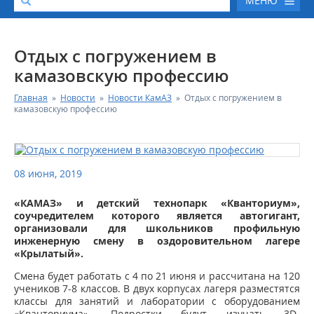
МЕНЮ
О КОМПАНИИ
Отдых с погружением в
камазовскую профессию
КАТАЛОГ АВТОТЕХНИКИ
Главная
»
Новости
»
Новости КамАЗ
»
Отдых с погружением в
камазовскую профессию
СЕРВИС И ГАРАНТИЙНЫЕ ОБЯЗАТЕЛЬСТВА
ЗАПАСНЫЕ ЧАСТИ
08 июня, 2019
РЕМОНТ ДВИГАТЕЛЕЙ КАМАЗ
«КАМАЗ» и детский технопарк «Кванториум»,
соучредителем которого является автогигант,
организовали для школьников профильную
ФИНАНСОВЫЙ СЕРВИС
инженерную смену в оздоровительном лагере
«Крылатый».
ФОТОГАЛЕРЕЯ
Смена будет работать с 4 по 21 июня и рассчитана на 120
учеников 7-8 классов. В двух корпусах лагеря разместятся
классы для занятий и лаборатории с оборудованием
КОНТАКТНАЯ ИНФОРМАЦИЯ
«Кванториума». Подростки будут изучать 3D-