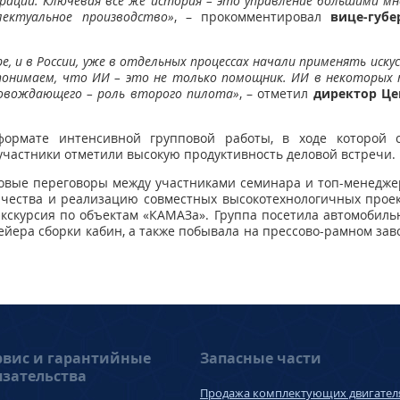
ераций. Ключевая всё же история – это управление большими м
ектуальное производство»
, – прокомментировал
вице-губе
е, и в России, уже в отдельных процессах начали применять ис
понимаем, что ИИ – это не только помощник. ИИ в некоторых п
ровождающего – роль второго пилота»
, – отметил
директор Ц
ормате интенсивной групповой работы, в ходе которой 
участники отметили высокую продуктивность деловой встречи.
еловые переговоры между участниками семинара и топ-менедж
ества и реализацию совместных высокотехнологичных проект
кскурсия по объектам «КАМАЗа». Группа посетила автомобильн
ейера сборки кабин, а также побывала на прессово-рамном за
рвис и гарантийные
Запасные части
язательства
Продажа комплектующих двигател