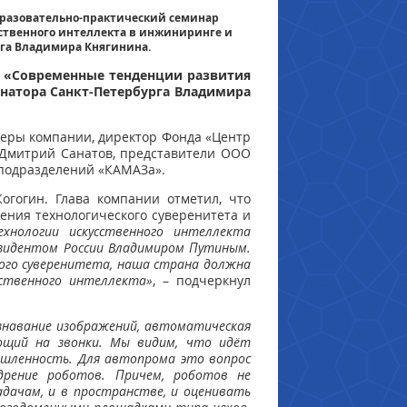
образовательно-практический семинар
ственного интеллекта в инжиниринге и
рга Владимира Княгинина.
р «Современные тенденции развития
рнатора Санкт-Петербурга Владимира
жеры компании, директор Фонда «Центр
 Дмитрий Санатов, представители ООО
 подразделений «КАМАЗа».
гогин. Глава компании отметил, что
ения технологического суверенитета и
хнологии искусственного интеллекта
езидентом России Владимиром Путиным.
ного суверенитета, наша страна должна
ственного интеллекта»
, – подчеркнул
ознавание изображений, автоматическая
ющий на звонки. Мы видим, что идёт
ышленность. Для автопрома это вопрос
дрение роботов. Причем, роботов не
дачам, и в пространстве, и оценивать