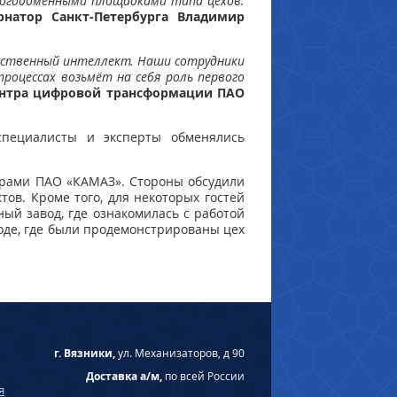
ногодоменными площадками типа цехов.
рнатор Санкт-Петербурга Владимир
кусственный интеллект. Наши сотрудники
роцессах возьмёт на себя роль первого
ентра цифровой трансформации ПАО
специалисты и эксперты обменялись
ерами ПАО «КАМАЗ». Стороны обсудили
ов. Кроме того, для некоторых гостей
ый завод, где ознакомилась с работой
воде, где были продемонстрированы цех
г. Вязники,
ул. Механизаторов, д 90
Доставка а/м,
по всей России
я