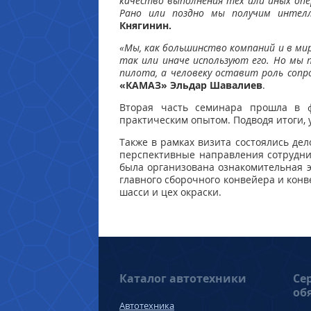
качество выполнения тех или иных оп
Рано или поздно мы получим интелл
Княгинин.
«Мы, как большинство компаний и в мир
так или иначе используют его. Но мы 
пилота, а человеку оставит роль соп
«КАМАЗ» Эльдар Шавалиев
.
Вторая часть семинара прошла в ф
практическим опытом. Подводя итоги, 
Также в рамках визита состоялись д
перспективные направления сотруднич
была организована ознакомительная э
главного сборочного конвейера и конв
шасси и цех окраски.
Каталог автотехники
Се
об
Автотехника