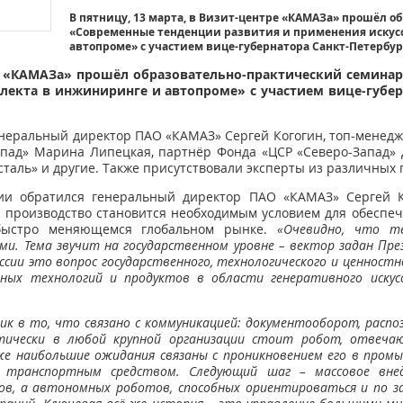
В пятницу, 13 марта, в Визит-центре «КАМАЗа» прошёл 
«Современные тенденции развития и применения искус
автопроме» с участием вице-губернатора Санкт-Петербу
тре «КАМАЗа» прошёл образовательно-практический семина
лекта в инжиниринге и автопроме» с участием вице-губе
енеральный директор ПАО «КАМАЗ» Сергей Когогин, топ-менед
Запад» Марина Липецкая, партнёр Фонда «ЦСР «Северо-Запад»
сталь» и другие. Также присутствовали эксперты из различных
ии обратился генеральный директор ПАО «КАМАЗ» Сергей Ко
 производство становится необходимым условием для обеспеч
быстро меняющемся глобальном рынке.
«Очевидно, что те
ми. Тема звучит на государственном уровне – вектор задан Пр
оссии это вопрос государственного, технологического и ценност
ных технологий и продуктов в области генеративного искус
ик в то, что связано с коммуникацией: документооборот, расп
ктически в любой крупной организации стоит робот, отвеча
 же наибольшие ожидания связаны с проникновением его в пром
 транспортным средством. Следующий шаг – массовое вне
ов, а автономных роботов, способных ориентироваться и по за