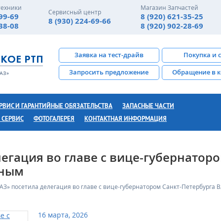
техники
Магазин Запчастей
Сервисный центр
-99-69
8 (920) 621-35-25
8 (930) 224-69-66
-38-08
8 (920) 902-28-69
Заявка на тест-драйв
Покупка и 
Запросить предложение
Обращение в 
РВИС И ГАРАНТИЙНЫЕ ОБЯЗАТЕЛЬСТВА
ЗАПАСНЫЕ ЧАСТИ
 СЕРВИС
ФОТОГАЛЕРЕЯ
КОНТАКТНАЯ ИНФОРМАЦИЯ
егация во главе с вице-губернатор
иным
АЗ» посетила делегация во главе с вице-губернатором Санкт-Петербург
16 марта, 2026