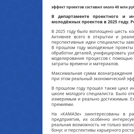
эффект проектов составил около 40 млн ру
В департаменте проектного и и
молодёжных проектов в 2025 году. 
В 2025 году было воплощено шесть ко
Активнее всего в открытии и реали
перспективные идеи специалисты заво
В прошлом году молодёжные проекты 
обработки деталей, унифицировать уз
моделирование процессов с помощью 
затраты времени и материалов.
Максимальная сумма вознаграждения к
при этом реальный экономический эффе
В прошлом году прошёл также цикл и
школе молодого специалиста. Было от
измеримым и реально достижимым. Еж
премиями.
На «КАМАЗе» заинтересованы в ра
предприятия, их особенно интересу
реальная возможность не только вопл
бонус и перспективы карьерного роста