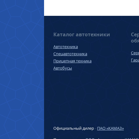
Каталог автотехники
Се
об
Автотехника
Сер
Спецавтотехника
Гар
Прицепная техника
Автобусы
Официальный дилер
-
ПАО «КАМАЗ»