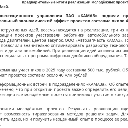
предварительные итоги реализации молодёжных проекто
блей.
нвестиционного управления ПАО «КАМАЗ» подвели пр
Реальный экономический эффект проектов составил около 4
нструктивных идей, восемь находятся на реализации, три из 
зации проектов участвовали работники автомобильного з
да двигателей, центра закупок, ООО «АвтоЗапчасть КАМАЗ», 
позволили значительно оптимизировать разработку технологи
лы и детали автомобилей. При реализации идей активно исполь
специальных программ, цифровых двойников оборудования. Т
оманды участников в 2025 году составила 500 тыс. рублей. О
кт проектов составил около 40 млн рублей.
нформационных встреч в подразделениях «КАМАЗа». Об опыте
мечено, что при открытии проекта важно определить его цели
егодно все молодёжные проекты принимают участие в конкур
звитии молодёжных проектов. Результаты реализации ид
ет возможность тиражирования методов решения задач. Дл
отить идею, но и получить неоценимый опыт в процессе её р
.