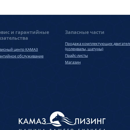
рвис и гарантийные
Запасные части
язательства
Продажа комплектующих двигател
(коленвалы, шатуны)
висный центр КАМАЗ
Прайс-листы
антийное обслуживание
Магазин